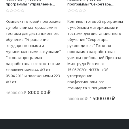
программы “Управление
программы “Секретарь
государственными и
руководителя”
муниципальными закупками”
0
из 5
0
из 5
Комплект готовой программы
Комплект готовой программы
с учебными материалами и
с учебными материалами и
тестами для дистанционного
тестами для дистанционного
обучения “Управление
обучения ”Секретарь
государственными и
руководителя” Готовая
муниципальными закупками”
программа разработана с
Готовая программа
учетом требований Приказа
разработана в соответствии
Минтруда России от
с положениями 44-ФЗ от
15.06.2020г. №333н «Об
05.04.2013 и положениями 223-
утверждении
ФЗ от…
профессионального
ная
кущая
стандарта “Специалист…
а:
Первоначальная
Текущая
8000.00
₽
16000.00
₽
00.00 ₽.
цена
цена:
Первоначальна
Теку
15000.00
₽
30000.00
₽
составляла
8000.00 ₽.
цена
цена:
16000.00 ₽.
составляла
15000
30000.00 ₽.