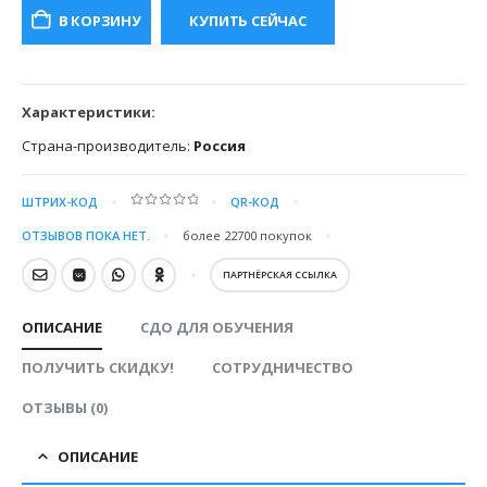
составляла
15000.00 ₽.
В КОРЗИНУ
КУПИТЬ СЕЙЧАС
28000.00 ₽.
Характеристики:
Страна-производитель:
Россия
ШТРИХ-КОД
QR-КОД
0
out of 5
ОТЗЫВОВ ПОКА НЕТ.
более 22700
покупок
ПАРТНЁРСКАЯ ССЫЛКА
ОПИСАНИЕ
СДО ДЛЯ ОБУЧЕНИЯ
ПОЛУЧИТЬ СКИДКУ!
СОТРУДНИЧЕСТВО
ОТЗЫВЫ (0)
ОПИСАНИЕ