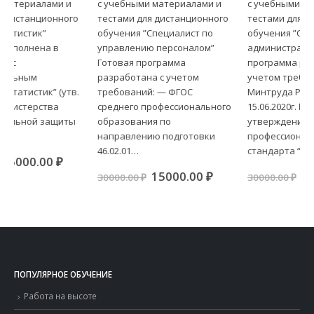
с учебными материалами и
с учебными материалами и
тестами для дистанционного
тестами для дистанционного
обучения ”Специалист по
обучения ”Секретарь-
управлению персоналом”
администратор” Готовая
Готовая программа
программа разработана с
разработана с учетом
учетом требований Приказа
требований: — ФГОС
Минтруда России от
среднего профессионального
15.06.2020г. №333н «Об
образования по
утверждении
направлению подготовки
профессионального
46.02.01…
стандарта “Специалист по…
ная
кущая
а:
Первоначальная
Текущая
Первоначальна
Теку
15000.00
₽
15000.00
₽
30000.00
₽
30000.00
₽
00.00 ₽.
цена
цена:
цена
цена:
составляла
15000.00 ₽.
составляла
15000
30000.00 ₽.
30000.00 ₽.
ПОПУЛЯРНОЕ ОБУЧЕНИЕ
Работа на высоте