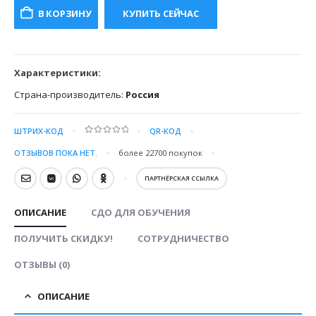
составляла
15000.00 ₽.
В КОРЗИНУ
КУПИТЬ СЕЙЧАС
30000.00 ₽.
Характеристики:
Страна-производитель:
Россия
ШТРИХ-КОД
QR-КОД
0
out of 5
ОТЗЫВОВ ПОКА НЕТ.
более 22700
покупок
ПАРТНЁРСКАЯ ССЫЛКА
ОПИСАНИЕ
СДО ДЛЯ ОБУЧЕНИЯ
ПОЛУЧИТЬ СКИДКУ!
СОТРУДНИЧЕСТВО
ОТЗЫВЫ (0)
ОПИСАНИЕ