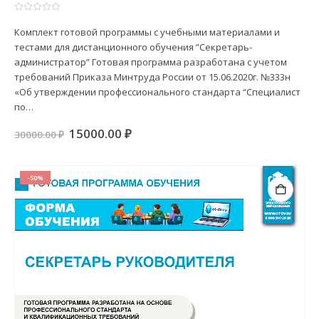
0
из 5
Комплект готовой программы с учебными материалами и
тестами для дистанционного обучения ”Секретарь-
администратор” Готовая программа разработана с учетом
требований Приказа Минтруда России от 15.06.2020г. №333н
«Об утверждении профессионального стандарта “Специалист
по…
Первоначальная
Текущая
15000.00
₽
30000.00
₽
цена
цена:
составляла
15000.00 ₽.
30000.00 ₽.
-50%