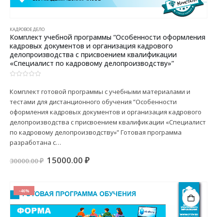
КАДРОВОЕ ДЕЛО
Комплект учебной программы “Особенности оформления
кадровых документов и организация кадрового
делопроизводства с присвоением квалификации
«Специалист по кадровому делопроизводству»”
0
из 5
Комплект готовой программы с учебными материалами и
тестами для дистанционного обучения ”Особенности
оформления кадровых документов и организация кадрового
делопроизводства с присвоением квалификации «Специалист
по кадровому делопроизводству»” Готовая программа
разработана с…
Первоначальная
Текущая
15000.00
₽
30000.00
₽
цена
цена:
составляла
15000.00 ₽.
30000.00 ₽.
-46%