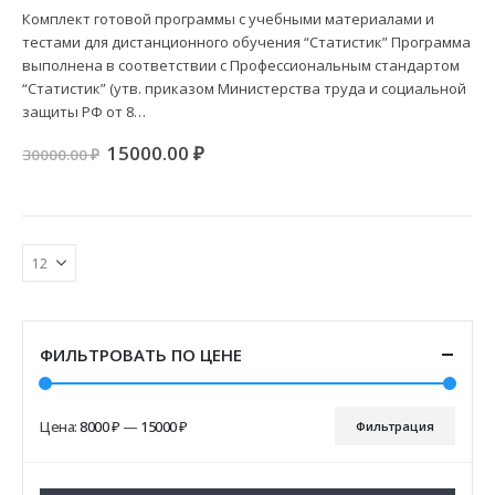
Комплект готовой программы с учебными материалами и
тестами для дистанционного обучения “Статистик” Программа
выполнена в соответствии с Профессиональным стандартом
“Статистик” (утв. приказом Министерства труда и социальной
защиты РФ от 8…
Первоначальная
Текущая
15000.00
₽
30000.00
₽
цена
цена:
составляла
15000.00 ₽.
30000.00 ₽.
ФИЛЬТРОВАТЬ ПО ЦЕНЕ
Цена:
8000 ₽
—
15000 ₽
Фильтрация
Минимальная
Максимальная
цена
цена