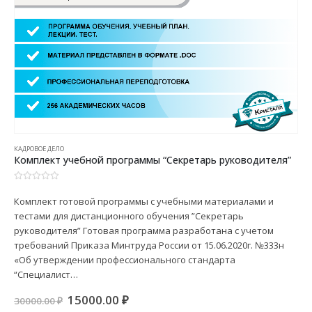
КАДРОВОЕ ДЕЛО
Комплект учебной программы “Секретарь руководителя”
0
из 5
Комплект готовой программы с учебными материалами и
тестами для дистанционного обучения ”Секретарь
руководителя” Готовая программа разработана с учетом
требований Приказа Минтруда России от 15.06.2020г. №333н
«Об утверждении профессионального стандарта
“Специалист…
Первоначальная
Текущая
15000.00
₽
30000.00
₽
цена
цена: