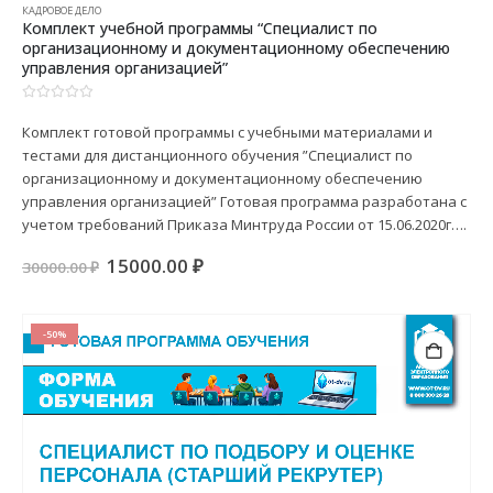
КАДРОВОЕ ДЕЛО
Комплект учебной программы “Специалист по
организационному и документационному обеспечению
управления организацией”
0
из 5
Комплект готовой программы с учебными материалами и
тестами для дистанционного обучения ”Специалист по
организационному и документационному обеспечению
управления организацией” Готовая программа разработана с
учетом требований Приказа Минтруда России от 15.06.2020г….
Первоначальная
Текущая
15000.00
₽
30000.00
₽
цена
цена:
составляла
15000.00 ₽.
30000.00 ₽.
-50%