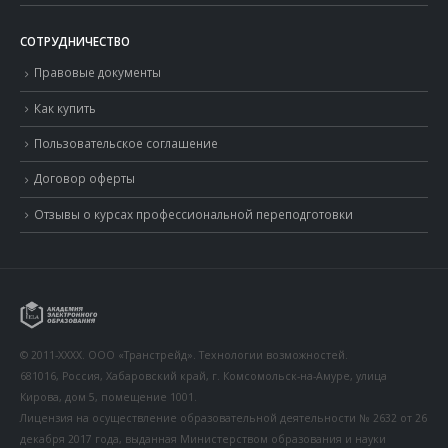
СОТРУДНИЧЕСТВО
Правовые документы
Как купить
Пользовательское соглашение
Договор оферты
Отзывы о курсах профессиональной переподготовки
© 2011-XXXX. ООО «Транстрейд». Технологии возможностей.
681016, Россия, Хабаровский край, г. Комсомольск-на-Амуре, улица
Кирова, дом 5, помещение 1001.
Лицензия на осуществление образовательной деятельности № 2632 от 26
декабря 2017 года, выданная Министерством образования и науки