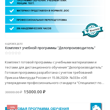
КАДРОВОЕ ДЕЛО
Комплект учебной программы “Делопроизводитель”
0
из 5
Комплект готовой программы с учебными материалами и
тестами для дистанционного обучения ”Делопроизводитель”
Готовая программа разработана с учетом требований
Приказа Минтруда России от 15.06.2020г. №333н «Об
утверждении профессионального стандарта “Специалист по…
Первоначальная
Текущая
15000.00
₽
30000.00
₽
цена
цена:
составляла
15000.00 ₽.
30000.00 ₽.
-50%