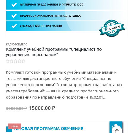
КАДРОВОЕ ДЕЛО
Комплект учебной программы “Специалист по
управлению персоналом”
0
из 5
Комплект готовой программы с учебными материалами и
тестами для дистанционного обучения ”Специалист по
управлению персоналом” Готовая программа разработана с
учетом требований: — ФГОС среднего профессионального
образования по направлению подготовки 46.02.01…
Первоначальная
Текущая
15000.00
₽
30000.00
₽
цена
цена:
составляла
15000.00 ₽.
30000.00 ₽.
-50%