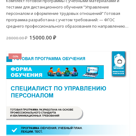
Комплект готовой программы с учебными материалами и
тестами для дистанционного обучения ”Управление
персоналом и оформление трудовых отношений” Готовая
программа разработана с учетом требований: — ФГОС
среднего профессионального образования по направлению…
Первоначальная
Текущая
15000.00
₽
28000.00
₽
цена
цена:
составляла
15000.00 ₽.
28000.00 ₽.
-50%