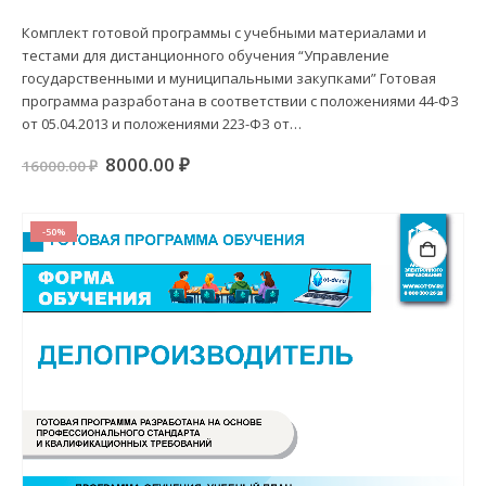
0
из 5
Комплект готовой программы с учебными материалами и
тестами для дистанционного обучения “Управление
государственными и муниципальными закупками” Готовая
программа разработана в соответствии с положениями 44-ФЗ
от 05.04.2013 и положениями 223-ФЗ от…
Первоначальная
Текущая
8000.00
₽
16000.00
₽
цена
цена:
составляла
8000.00 ₽.
16000.00 ₽.
-50%