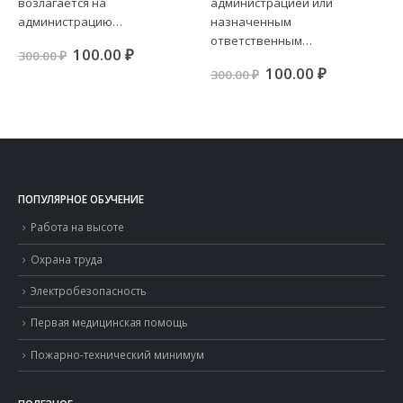
возлагается на
администрацией или
ая
я
администрацию…
назначенным
ответственным…
.
Первоначальная
Текущая
100.00
₽
300.00
₽
цена
цена:
Первоначальная
Текущая
100.00
₽
300.00
₽
составляла
100.00 ₽.
цена
цена:
300.00 ₽.
составляла
100.00 ₽.
300.00 ₽.
ПОПУЛЯРНОЕ ОБУЧЕНИЕ
Работа на высоте
Охрана труда
Электробезопасность
Первая медицинская помощь
Пожарно-технический минимум