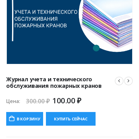
Журнал учета и технического
обслуживания пожарных кранов
Первоначальная
Текущая
100.00
₽
300.00
₽
Цена:
цена
цена:
составляла
100.00 ₽.
В КОРЗИНУ
КУПИТЬ СЕЙЧАС
300.00 ₽.