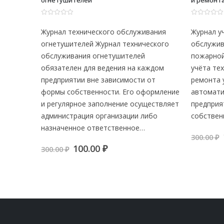
итов
огнетушителей
и ремонт
автомати
0
из 5
0
из 5
рантов,
Журнал технического обслуживания
Журнал у
щитов
огнетушителей Журнал технического
обслужив
арных
обслуживания огнетушителей
пожарной
яется
обязателен для ведения на каждом
учёта те
ации и
предприятии вне зависимости от
ремонта 
формы
формы собственности. Его оформление
автомати
е и…
и регулярное заполнение осуществляет
предприя
администрация организации либо
собствен
я
назначенное ответственное…
300.00
₽
Первоначальная
Текущая
100.00
₽
300.00
₽
цена
цена:
составляла
100.00 ₽.
300.00 ₽.