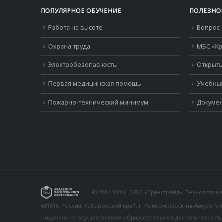
ПОПУЛЯРНОЕ ОБУЧЕНИЕ
ПОЛЕЗНО
Работа на высоте
Вопрос-
Охрана труда
МБС «Кр
Электробезопасность
Открыть
Первая медицинская помощь
Учебны
Пожарно-технический минимум
Докумен
© 2011-XXXX. ООО «Транстрейд». Технологии
681016, Россия, Хабаровский край, г. Комсомольск-на-Амуре, у
Лицензия на осуществление образовательной деятельности № 26