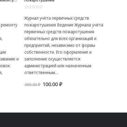
ремонту
пожаротушения
состояни
закрыти
 охранной
0
из 5
0
из 5
ии
Журнал учёта первичных средств
Журнал 
 ремонту
пожаротушения Ведение Журнала учёта
состоян
первичных средств пожаротушения
закрыти
я,
обязательно для всех организаций и
противо
предприятий, независимо от формы
помещен
ции
собственности. Его оформление и
являетс
живанию и
заполнение осуществляется
предприя
новок
администрацией или назначенным
нормати
я,
ответственным…
оформле
Первоначальная
Текущая
100.00
₽
300.00
₽
300.00
₽
цена
цена:
я
я
составляла
100.00 ₽.
300.00 ₽.