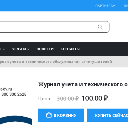
ПАРТНЁРАМ
Б
Ы
УСЛУГИ
НОВОСТИ
КОНТАКТЫ
рнал учета и технического обслуживания огнетушителей
Журнал учета и технического
Первоначаль
Теку
100.00
₽
300.00
₽
Цена:
цена
цена:
составляла
100.00
В КОРЗИНУ
КУПИТЬ СЕЙЧА
300.00 ₽.