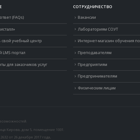
Е
СОТРУДНИЧЕСТВО
ответ (FAQs)
Вакансии
исталл»
Лабораториям СОУТ
 свой учебный центр
Интернет-магазин обучения п
й LMS портал
Преподавателям
ты для заказчиков услуг
Предприятиям
Предпринимателям
Физическим лицам
 возможностей.
лица Кирова, дом 5, помещение 1001.
32 от 26 декабря 2017 года,