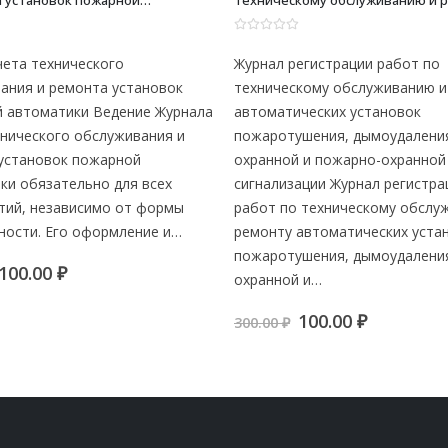
а установок пожарной
техническому обслуживанию и 
ки
автоматических установок
пожаротушения, дымоудаления,
0
из 5
и пожарно-охранной сигнализац
чета технического
Журнал регистрации работ по
ания и ремонта установок
техническому обслуживанию и
 автоматики Ведение Журнала
автоматических установок
хнического обслуживания и
пожаротушения, дымоудалени
установок пожарной
охранной и пожарно-охранной
ки обязательно для всех
сигнализации Журнал регистра
тий, независимо от формы
работ по техническому обслу
ности. Его оформление и…
ремонту автоматических уста
пожаротушения, дымоудалени
Первоначальная
Текущая
100.00
₽
охранной и…
цена
цена:
составляла
100.00 ₽.
Первоначальна
Текуща
100.00
₽
300.00
₽
300.00 ₽.
цена
цена:
составляла
100.00 ₽.
300.00 ₽.