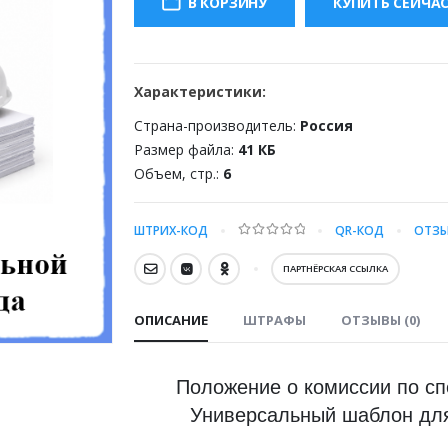
В КОРЗИНУ
КУПИТЬ СЕЙЧА
2500.00 ₽.
Характеристики:
Страна-производитель:
Россия
Размер файла:
41 КБ
Объем, стр.:
6
ШТРИХ-КОД
QR-КОД
ОТЗЫ
0
out of 5
ПАРТНЁРСКАЯ ССЫЛКА
ОПИСАНИЕ
ШТРАФЫ
ОТЗЫВЫ (0)
Положение о комиссии по сп
Универсальный шаблон для