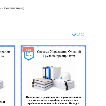
сии бесплатный)
-60%
-60%