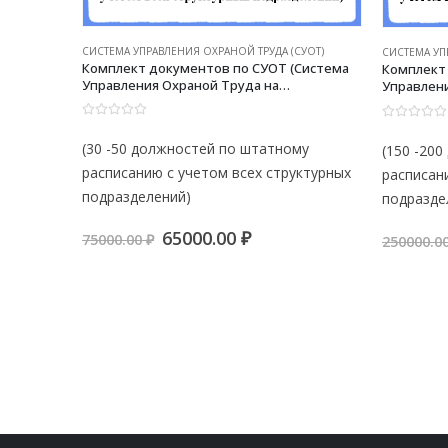
УОТ)
СИСТЕМА УПРАВЛЕНИЯ ОХРАНОЙ ТРУДА (СУОТ)
СИСТЕМА УП
лей в
Комплект документов по СУОТ (Система
Комплект
е
Управления Охраной Труда на
Управлени
и во
предприятии) (30 — 50 должностей по
предприят
о наката
штатному расписанию с учетом всех
штатному 
0
из 5
0
из 5
здания
структурных подразделений)
структур
(30 -50 должностей по штатному
(150 -20
расписанию с учетом всех структурных
расписан
подразделений)
подразде
я
ая
Первоначальная
Текущая
65000.00
₽
75000.00
₽
250000.0
₽.
цена
цена:
составляла
65000.00 ₽.
75000.00 ₽.