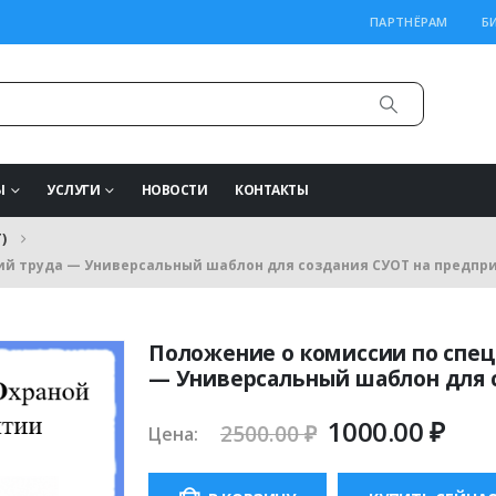
ПАРТНЁРАМ
Б
Ы
УСЛУГИ
НОВОСТИ
КОНТАКТЫ
)
ий труда — Универсальный шаблон для создания СУОТ на предпр
Положение о комиссии по спец
— Универсальный шаблон для 
Первоначал
Тек
1000.00
₽
2500.00
₽
Цена:
цена
цен
составляла
1000