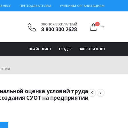
ИЗНЕСУ
ПРЕПОДАВАТЕЛЯМ
УЧЕБНЫМ ОРГАНИЗАЦИЯМ
ЗВОНОК БЕСПЛАТНЫЙ
0
8 800 300 2628
ПРАЙС-ЛИСТ
ТЕНДЕР
ЗАПРОСИТЬ КП
иятии
иальной оценке условий труда
создания СУОТ на предприятии
ьная
ущая
а:
.00 ₽.