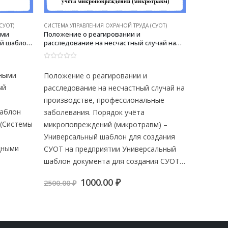
СУОТ)
СИСТЕМА УПРАВЛЕНИЯ ОХРАНОЙ ТРУДА (СУОТ)
СИСТЕМА У
ыми
Положение о реагировании и
Положени
й шаблон
расследование на несчастный случай на
Универса
тии
производстве, профессиональные
СУОТ на 
заболевания. Порядок учёта
0
из 5
0
из 5
микроповреждений (микротравм) —
дными
Положение о реагировании и
Положени
Универсальный шаблон для создания
СУОТ на предприятии
ый
расследование на несчастный случай на
– Универ
производстве, профессиональные
СУОТ на
шаблон
заболевания. Порядок учёта
шаблон 
 (Системы
микроповреждений (микротравм) –
(Системы
Универсальный шаблон для создания
“Положен
дными
СУОТ на предприятии Универсальный
труда”…
шаблон документа для создания СУОТ…
2500.00
ая
ая
Первоначальная
Текущая
1000.00
₽
2500.00
₽
цена
цена:
 ₽.
составляла
1000.00 ₽.
2500.00 ₽.