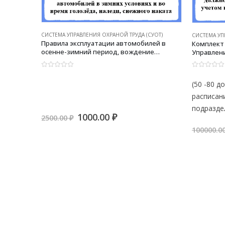
СИСТЕМА УПРАВЛЕНИЯ ОХРАНОЙ ТРУДА (СУОТ)
СИСТЕМА УП
УОТ)
Правила эксплуатации автомобилей в
Комплект
Система
осенне-зимний период, вождение
Управлени
автомобилей в зимних условиях и во
предприят
стей по
время гололеда, наледи, снежного наката
штатному 
всех
0
из 5
0
из 5
— Универсальный шаблон для создания
структур
(50 -80 
ному
СУОТ на предприятии
расписан
ктурных
подразде
Первоначальная
Текущая
1000.00
₽
2500.00
₽
цена
цена:
ная
кущая
100000.0
составляла
1000.00 ₽.
а:
2500.00 ₽.
000.00 ₽.