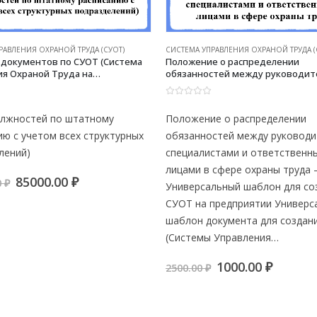
РАВЛЕНИЯ ОХРАНОЙ ТРУДА (СУОТ)
СИСТЕМА УПРАВЛЕНИЯ ОХРАНОЙ ТРУДА (
 документов по СУОТ (Система
Положение о распределении
я Охраной Труда на
обязанностей между руководит
ии) (50 — 80 должностей по
специалистами и ответственны
расписанию с учетом всех
в сфере охраны труда — Универ
0
из 5
ных подразделений)
шаблон для создания СУОТ на
должностей по штатному
Положение о распределении
предприятии
ию с учетом всех структурных
обязанностей между руководи
лений)
специалистами и ответственн
лицами в сфере охраны труда 
Первоначальная
Текущая
85000.00
₽
0
₽
Универсальный шаблон для со
цена
цена:
СУОТ на предприятии Универс
составляла
85000.00 ₽.
100000.00 ₽.
шаблон документа для создан
(Системы Управления…
Первоначальн
Текущ
1000.00
₽
2500.00
₽
цена
цена:
составляла
1000.00
2500.00 ₽.