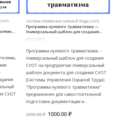
СИСТЕМА У
СУОТ)
СИСТЕМА УПРАВЛЕНИЯ ОХРАНОЙ ТРУДА (СУОТ)
Положени
Программа нулевого травматизма —
расследо
елями,
Универсальный шаблон для создания
производ
ми лицами
СУОТ на предприятии
заболева
сальный
0
из 5
0
из 5
микропо
Положен
Программа нулевого травматизма –
Универса
СУОТ на 
расследо
телями,
Универсальный шаблон для создания
произво
ыми
СУОТ на предприятии Универсальный
заболева
–
шаблон документа для создания СУОТ
микропо
здания
(Системы Управления Охраной Труда)
Универс
альный
“Программа нулевого травматизма”
СУОТ на
ия СУОТ
предназначен для самостоятельной
шаблон 
подготовки документации и…
ая
ая
Первоначальная
Текущая
1000.00
₽
2500.00
2500.00
₽
цена
цена:
 ₽.
составляла
1000.00 ₽.
2500.00 ₽.