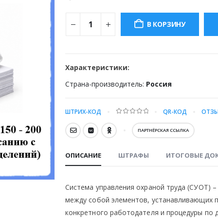
цена
составлял
В КОРЗИНУ
250000.00 ₽
Характеристики:
Страна-производитель:
Россия
ШТРИХ-КОД
QR-КОД
ОТЗЫ
0
out of 5
ПАРТНЁРСКАЯ ССЫЛКА
ОПИСАНИЕ
ШТРАФЫ
ИТОГОВЫЕ ДО
Система управления охраной труда (СУОТ) 
между собой элементов, устанавливающих по
конкретного работодателя и процедуры по д