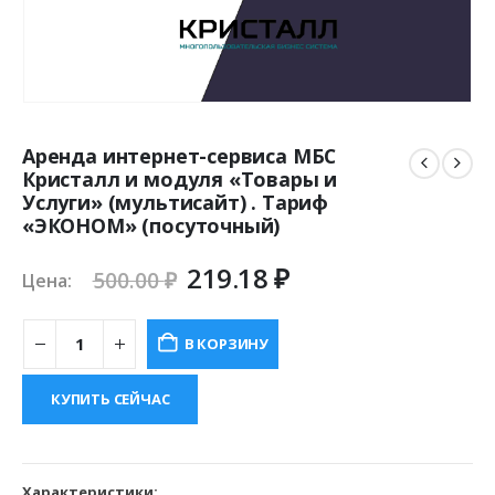
Аренда интернет-сервиса МБС
Кристалл и модуля «Товары и
Услуги» (мультисайт) . Тариф
«ЭКОНОМ» (посуточный)
Первоначальная
Текущая
219.18
₽
500.00
₽
Цена:
цена
цена:
составляла
219.18 ₽.
В КОРЗИНУ
500.00 ₽.
КУПИТЬ СЕЙЧАС
Характеристики: