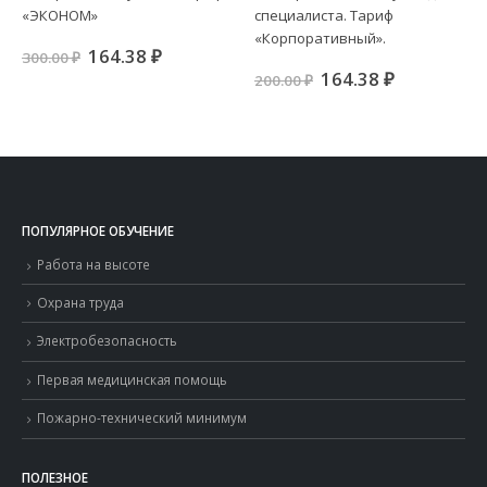
«ЭКОНОМ»
специалиста. Тариф
«Корпоративный».
Первоначальная
Текущая
164.38
₽
300.00
₽
цена
цена:
Первоначальная
Текущая
164.38
₽
200.00
₽
составляла
164.38 ₽.
цена
цена:
300.00 ₽.
составляла
164.38 ₽.
200.00 ₽.
ПОПУЛЯРНОЕ ОБУЧЕНИЕ
Работа на высоте
Охрана труда
Электробезопасность
Первая медицинская помощь
Пожарно-технический минимум
ПОЛЕЗНОЕ