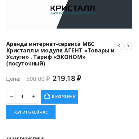
Аренда интернет-сервиса МБС
Кристалл и модуля АГЕНТ «Товары и
Услуги» . Тариф «ЭКОНОМ»
(посуточный)
Первоначальная
Текущая
219.18
₽
500.00
₽
Цена:
цена
цена:
составляла
219.18 ₽.
В КОРЗИНУ
500.00 ₽.
КУПИТЬ СЕЙЧАС
Характеристики: