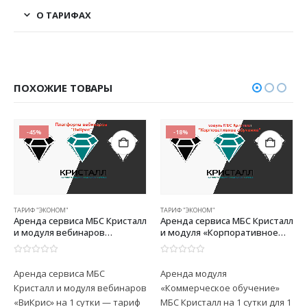
О ТАРИФАХ
ПОХОЖИЕ ТОВАРЫ
-45%
-18%
ТАРИФ "ЭКОНОМ"
ТАРИФ "ЭКОНОМ"
Аренда сервиса МБС Кристалл
Аренда сервиса МБС Кристалл
и модуля вебинаров
и модуля «Корпоративное
«ВиКрис» на 1 сутки — тариф
обучение» (СДО и учебный
«ЭКОНОМ»
корпоративный LMS портал)
0
из 5
0
из 5
— тариф «ЭКОНОМ»
Аренда сервиса МБС
Аренда модуля
(посуточный)
Кристалл и модуля вебинаров
«Коммерческое обучение»
«ВиКрис» на 1 сутки — тариф
МБС Кристалл на 1 сутки для 1