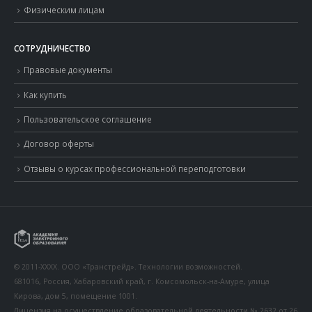
Физическим лицам
СОТРУДНИЧЕСТВО
Правовые документы
Как купить
Пользовательское соглашение
Договор оферты
Отзывы о курсах профессиональной переподготовки
© 2011-XXXX. ООО «Транстрейд». Технологии возможностей.
681016, Россия, Хабаровский край, г. Комсомольск-на-Амуре, улица
Кирова, дом 5, помещение 1001.
Лицензия на осуществление образовательной деятельности № 2632 от 26