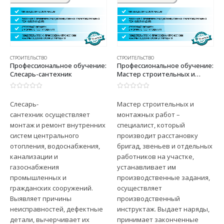
СТРОИТЕЛЬСТВО
СТРОИТЕЛЬСТВО
Профессиональное обучение:
Профессиональное обучение:
Слесарь-сантехник
Мастер строительных и
монтажных работ
0
из 5
0
из 5
Слесарь-
Мастер строительных и
сантехник осуществляет
монтажных работ –
монтаж и ремонт внутренних
специалист, который
систем центрального
производит расстановку
отопления, водоснабжения,
бригад, звеньев и отдельных
канализации и
работников на участке,
газоснабжения
устанавливает им
промышленных и
производственные задания,
гражданских сооружений.
осуществляет
Выявляет причины
производственный
неисправностей, дефектные
инструктаж. Выдает наряды,
детали, вычерчивает их
принимает законченные