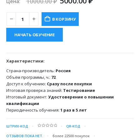
Первоначальная
Текущая
5000.00
₽
10000.00
₽
Цена:
цена
цена:
составляла
5000.00 ₽.
В КОРЗИНУ
10000.00 ₽.
НАЧАТЬ ОБУЧЕНИЕ
Характеристики:
Страна-производитель:
Россия
Объём программы, ч.:
72
Доступ к обучению:
Сразу после покупки
Итоговая проверка знаний:
Тестирование
Итоговый документ:
Удостоверение о повышении
квалификации
Периодичность обучения:
1 раз в 5 лет
ШТРИХ-КОД
QR-КОД
0
out of 5
ОТЗЫВОВ ПОКА НЕТ.
более 22500
покупок