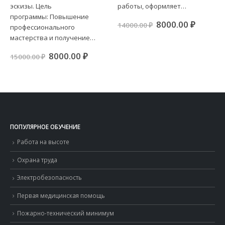
эскизы. Цель
работы, оформляет…
программы: Повышение
Первоначальна
Текущ
8000.00
₽
14000.00
₽
профессионального
цена
цена:
ная
ущая
мастерства и получение…
составляла
8000.00
:
14000.00 ₽.
.00 ₽.
Первоначальная
Текущая
8000.00
₽
15000.00
₽
цена
цена:
составляла
8000.00 ₽.
15000.00 ₽.
ПОПУЛЯРНОЕ ОБУЧЕНИЕ
Работа на высоте
Охрана труда
Электробезопасность
Первая медицинская помощь
Пожарно-технический минимум