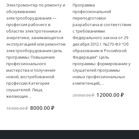
строительства
Электромонтер по ремонту и
Программа
обслуживанию
профессиональной
электрооборудования —
переподготовки
профессия рабочего в
разработана в соответствии
областях электротехники и
с требованиями
энергетики, занимающегося
Федерального закона от 29
эксплуатацией или ремонтом
декабря 2012 г. №273-Ф3 “Об
электрооборудования Цель
образовании в Российской
программы: Повышение
Федерации” Цель
профессионального
программы: формирование у
мастерства и получение
слушателей программы
новой, востребованной
новых профессиональных
профессии Категория
компетенций,…
слушателей: Лица,
Первоначальна
Теку
12000.00
₽
25000.00
₽
желающие…
цена
цена:
ная
ущая
составляла
12000
:
Первоначальная
Текущая
8000.00
₽
15000.00
₽
25000.00 ₽.
.00 ₽.
цена
цена:
составляла
8000.00 ₽.
15000.00 ₽.