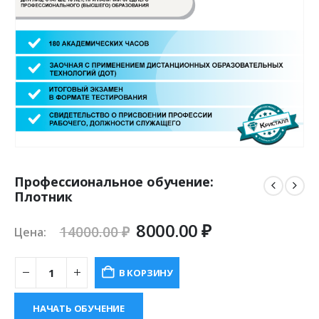
Профессиональное обучение:
Плотник
Первоначальная
Текущая
8000.00
₽
14000.00
₽
Цена:
цена
цена:
составляла
8000.00 ₽.
В КОРЗИНУ
14000.00 ₽.
НАЧАТЬ ОБУЧЕНИЕ