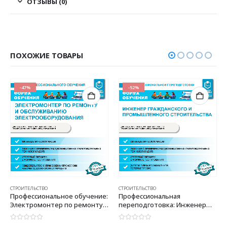
ОТЗЫВЫ (0)
ПОХОЖИЕ ТОВАРЫ
-47%
-52%
СТРОИТЕЛЬСТВО
СТРОИТЕЛЬСТВО
Профессиональное обучение:
Профессиональная
Электромонтер по ремонту и
переподготовка: Инженер
обслуживанию
гражданского и
электрооборудования
промышленного
0
из 5
0
из 5