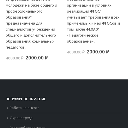
молодежи на базе общего и
организации в условиях
профессионального
реализации ФГОС”
образования”
учитывает требования всех
предназначена для
применимых к ней ФГОСов, в
специалистов учреждений
том числе 44.03.01
общего и дополнительного
«Педагогическое
образования: социальных
образование»,…
педагогов,…
Первоначальная
Текуща
2000.00
₽
4000.00
₽
цена
цена:
Первоначальная
Текущая
2000.00
₽
4000.00
₽
составляла
2000.00 
цена
цена:
4000.00 ₽.
составляла
2000.00 ₽.
ая
щая
4000.00 ₽.
00 ₽.
ПОПУЛЯРНОЕ ОБУЧЕНИЕ
Работа на высоте
Охрана труда
Электробезопасность