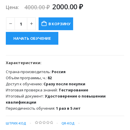
Первоначальная
Текущая
2000.00
₽
4000.00
₽
Цена:
цена
цена:
составляла
2000.00 ₽.
В КОРЗИНУ
4000.00 ₽.
НАЧАТЬ ОБУЧЕНИЕ
Характеристики:
Страна-производитель:
Россия
Объём программы, ч.:
82
Доступ к обучению:
Сразу после покупки
Итоговая проверка знаний:
Тестирование
Итоговый документ:
Удостоверение о повышении
квалификации
Периодичность обучения:
1 раз в 5 лет
ШТРИХ-КОД
QR-КОД
0
out of 5