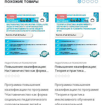
ПОХОЖИЕ ТОВАРЫ
-50%
-50%
ПЕДАГОГИКА И ПСИХОЛОГИЯ
ПЕДАГОГИКА И ПСИХОЛОГИЯ
Повышение квалификации:
Повышение квалификации:
Наставничество как форма
Теория и практика
социально педагогического
инклюзивного обучения в
сопровождения детей и
образовательной
0
из 5
0
из 5
молодежи на базе общего и
организации в условиях
Программа повышения
Программа повышения
профессионального
реализации ФГОС
квалификации по программе
квалификации по программе
образования
“Наставничество как форма
“Теория и практика
социально педагогического
инклюзивного обучения в
сопровождения детей и
образовательной