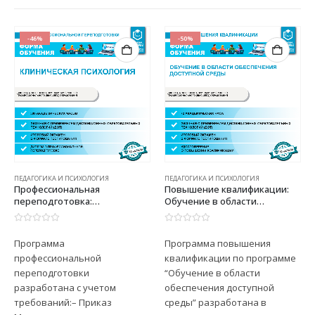
-46%
-50%
ПЕДАГОГИКА И ПСИХОЛОГИЯ
ПЕДАГОГИКА И ПСИХОЛОГИЯ
Профессиональная
Повышение квалификации:
переподготовка:
Обучение в области
Клиническая психология
обеспечения доступной
среды
0
из 5
0
из 5
Программа
Программа повышения
профессиональной
квалификации по программе
переподготовки
“Обучение в области
разработана с учетом
обеспечения доступной
требований:– Приказ
среды” разработана в