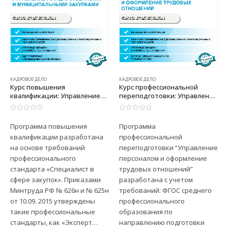
КАДРОВОЕ ДЕЛО
КАДРОВОЕ ДЕЛО
Курс повышения
Курс профессиональной
квалификации: Управление
переподготовки: Управление
государственными и
персоналом и оформление
муниципальными закупками
трудовых отношений
0
из 5
0
из 5
Программа повышения
Программа
квалификации разработана
профессиональной
на основе требований
переподготовки “Управление
профессионального
персоналом и оформление
стандарта «Специалист в
трудовых отношений”
сфере закупок». Приказами
разработана с учетом
Минтруда РФ № 626н и № 625н
требований: ФГОС среднего
от 10.09. 2015 утверждены
профессионального
такие профессиональные
образования по
стандарты, как «Эксперт…
направлению подготовки