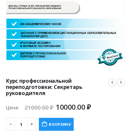
Курс профессиональной
переподготовки: Секретарь
руководителя
Первоначальная
Текущая
10000.00
₽
21000.00
₽
Цена:
цена
цена:
составляла
10000.00 ₽.
В КОРЗИНУ
21000.00 ₽.