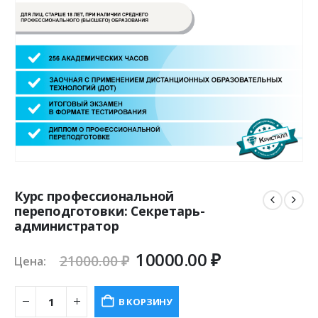
Курс профессиональной
переподготовки: Секретарь-
администратор
Первоначальная
Текущая
10000.00
₽
21000.00
₽
Цена:
цена
цена:
составляла
10000.00 ₽.
В КОРЗИНУ
21000.00 ₽.