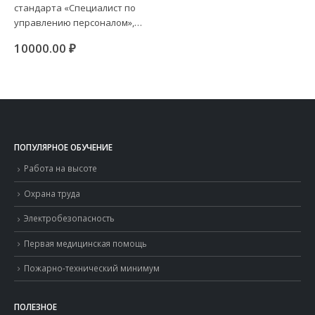
ная
кущая
стандарта «Специалист по
составляла
10000
а:
21000.00 ₽.
управлению персоналом»,…
00.00 ₽.
10000.00
₽
ПОПУЛЯРНОЕ ОБУЧЕНИЕ
Работа на высоте
Охрана труда
Электробезопасность
Первая медицинская помощь
Пожарно-технический минимум
ПОЛЕЗНОЕ