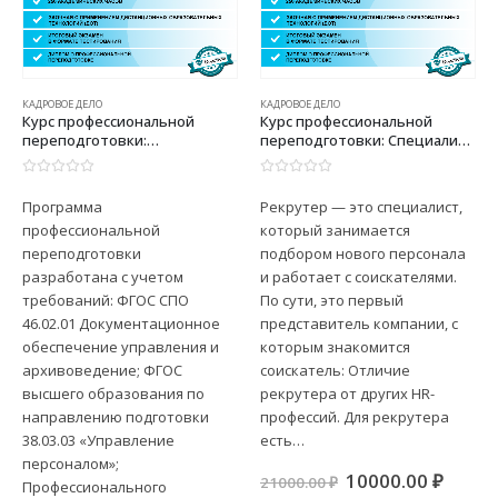
КАДРОВОЕ ДЕЛО
КАДРОВОЕ ДЕЛО
Курс профессиональной
Курс профессиональной
переподготовки:
переподготовки: Специалист
Особенности оформления
по подбору и оценке
кадровых документов и
персонала (Старший
0
из 5
0
из 5
организация кадрового
рекрутер)
Программа
Рекрутер — это специалист,
делопроизводства с
профессиональной
который занимается
присвоением квалификации
«Специалист по кадровому
переподготовки
подбором нового персонала
делопроизводству»
разработана с учетом
и работает с соискателями.
требований: ФГОС СПО
По сути, это первый
46.02.01 Документационное
представитель компании, с
обеспечение управления и
которым знакомится
архивоведение; ФГОС
соискатель: Отличие
высшего образования по
рекрутера от других HR-
направлению подготовки
профессий. Для рекрутера
38.03.03 «Управление
есть…
персоналом»;
Первоначальна
Теку
10000.00
₽
21000.00
₽
Профессионального
цена
цена: