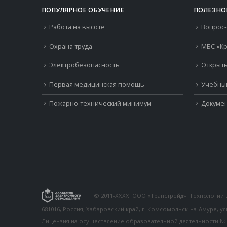
ПОПУЛЯРНОЕ ОБУЧЕНИЕ
ПОЛЕЗНО
Работа на высоте
Вопрос-
Охрана труда
МБС «Кр
Электробезопасность
Открыть
Первая медицинская помощь
Учебны
Пожарно-технический минимум
Докумен
© 2011-XXXX. ООО «Транстрейд». Технологии
681016, Россия, Хабаровский край, г. Комсомольск-на-Амуре, у
Лицензия на осуществление образовательной деятельности № 26