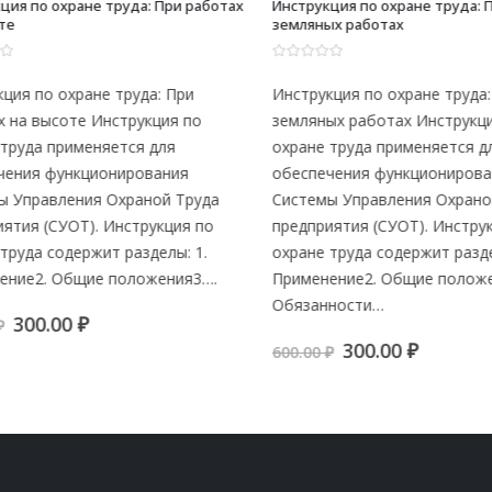
я по охране труда: При работах
Инструкция по охране труда: Пр
земляных работах
0
из 5
ия по охране труда: При
Инструкция по охране труда: 
на высоте Инструкция по
земляных работах Инструкция
руда применяется для
охране труда применяется для
ния функционирования
обеспечения функционирован
Управления Охраной Труда
Системы Управления Охраной 
тия (СУОТ). Инструкция по
предприятия (СУОТ). Инструкц
уда содержит разделы: 1.
охране труда содержит разделы
ие2. Общие положения3….
Применение2. Общие положен
Обязанности…
Первоначальная
Текущая
300.00
₽
цена
цена:
Первоначальна
Текуща
300.00
₽
600.00
₽
составляла
300.00 ₽.
цена
цена:
600.00 ₽.
составляла
300.00 ₽.
600.00 ₽.