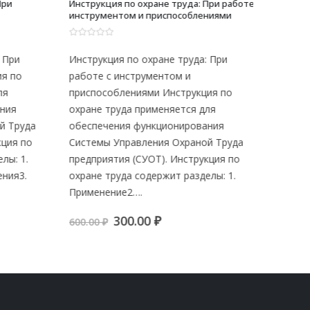
и
Инструкция по охране труда: При работе с
Инструкц
инструментом и приспособлениями
при низк
воздухе 
0
из 5
0
из 5
При
Инструкция по охране труда: При
Инструкц
 по
работе с инструментом и
работе п
приспособлениями Инструкция по
открытом
ия
охране труда применяется для
помещен
Труда
обеспечения функционирования
труда пр
ия по
Системы Управления Охраной Труда
функцио
: 1.
предприятия (СУОТ). Инструкция по
Охраной 
ия3.
охране труда содержит разделы: 1.
Инструк
Применение2….
600.00
₽
я
я
Первоначальная
Текущая
300.00
₽
600.00
₽
цена
цена:
составляла
300.00 ₽.
600.00 ₽.