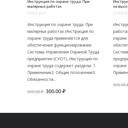
Инструкция по охране труда: При
Инструкци
тажных
малярных работах
на высоте
0
из 5
0
из 5
ри
Инструкция по охране труда: При
Инструкц
нтажных
малярных работах Инструкция по
работах 
 труда
охране труда применяется для
охране т
обеспечения функционирования
обеспече
равления
Системы Управления Охраной Труда
Системы 
УОТ).
предприятия (СУОТ). Инструкция по
предприя
одержит
охране труда содержит разделы: 1.
охране тр
Применение2. Общие положения3.
Применен
Обязанности…
я
600.00
₽
Первоначальная
Текущая
300.00
₽
600.00
₽
цена
цена:
составляла
300.00 ₽.
600.00 ₽.