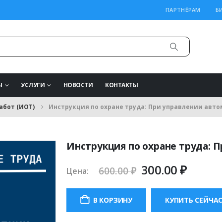
ПАРТНЁРАМ
Б
Ы
УСЛУГИ
НОВОСТИ
КОНТАКТЫ
абот (ИОТ)
Инструкция по охране труда: При управлении авт
Инструкция по охране труда: 
Первоначаль
Теку
300.00
₽
600.00
₽
Цена:
цена
цена:
составляла
300.00
В КОРЗИНУ
КУПИТЬ СЕЙЧА
600.00 ₽.