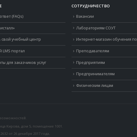
Е
СОТРУДНИЧЕСТВО
ответ (FAQs)
Вакансии
исталл»
Лабораториям СОУТ
 свой учебный центр
Интернет-магазин обучения п
й LMS портал
Преподавателям
ты для заказчиков услуг
Предприятиям
Предпринимателям
Физическим лицам
 возможностей.
лица Кирова, дом 5, помещение 1001.
32 от 26 декабря 2017 года,