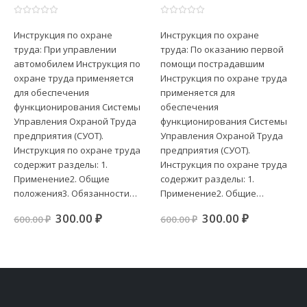
автомобилем
пострадавшим
0
из 5
0
из 5
Инструкция по охране
Инструкция по охране
труда: При управлении
труда: По оказанию первой
автомобилем Инструкция по
помощи пострадавшим
охране труда применяется
Инструкция по охране труда
для обеспечения
применяется для
функционирования Системы
обеспечения
Управления Охраной Труда
функционирования Системы
предприятия (СУОТ).
Управления Охраной Труда
Инструкция по охране труда
предприятия (СУОТ).
содержит разделы: 1.
Инструкция по охране труда
Применение2. Общие
содержит разделы: 1.
положения3. Обязанности…
Применение2. Общие…
ая
я
Первоначальная
Текущая
Первоначальная
Текущая
300.00
₽
300.00
₽
600.00
₽
600.00
₽
цена
цена:
цена
цена:
.
составляла
300.00 ₽.
составляла
300.00 ₽.
600.00 ₽.
600.00 ₽.