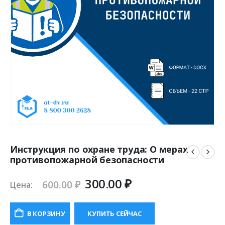
Инструкция по охране труда: О мерах
противопожарной безопасности
Первоначальная
Текущая
300.00
₽
600.00
₽
Цена:
цена
цена:
составляла
300.00 ₽.
В КОРЗИНУ
КУПИТЬ СЕЙЧАС
600.00 ₽.