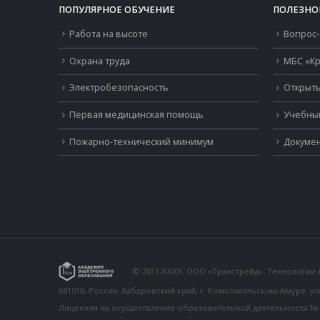
ПОПУЛЯРНОЕ ОБУЧЕНИЕ
ПОЛЕЗНО
Работа на высоте
Вопрос-
Охрана труда
МБС «Кр
Электробезопасность
Открыть
Первая медицинская помощь
Учебны
Пожарно-технический минимум
Докумен
© 2011-XXXX. ООО «Транстрейд». Технологии
681016, Россия, Хабаровский край, г. Комсомольск-на-Амуре, у
Лицензия на осуществление образовательной деятельности № 26