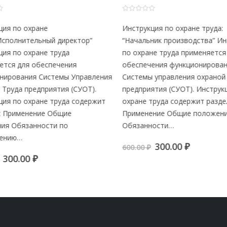
0
из 5
ия по охране
Инструкция по охране труда:
Исполнительный директор”
“Начальник производства” Инс
ия по охране труда
по охране труда применяется 
тся для обеспечения
обеспечения функционирован
ирования Системы Управления
Системы управления охраной 
Труда предприятия (СУОТ).
предприятия (СУОТ). Инструкц
ия по охране труда содержит
охране труда содержит раздел
 Применение Общие
Применение Общие положени
я Обязанности по
Обязанности…
ению…
Первоначальна
Текуща
300.00
₽
600.00
₽
цена
цена:
Первоначальная
Текущая
300.00
₽
составляла
300.00 ₽.
цена
цена:
600.00 ₽.
составляла
300.00 ₽.
600.00 ₽.