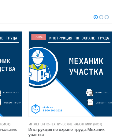
-50%
-50%
(ИОТ)
ИНЖЕНЕРНО-ТЕХНИЧЕСКИЕ РАБОТНИКИ (ИОТ)
ИНЖЕНЕРНО
чальник
Инструкция по охране труда: Механик
Инструкц
участка
директор