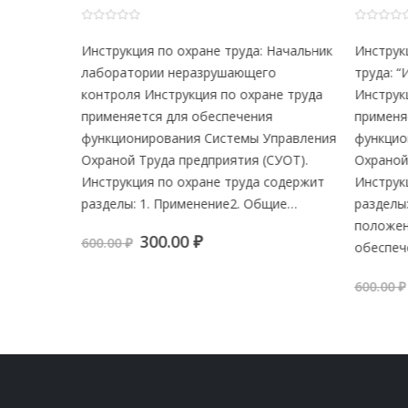
0
из 5
0
из 5
нспектор
Инструкция по охране труда: Начальник
Инструкц
е труда
лаборатории неразрушающего
труда: “
контроля Инструкция по охране труда
Инструкц
равления
применяется для обеспечения
применяе
УОТ).
функционирования Системы Управления
функцион
одержит
Охраной Труда предприятия (СУОТ).
Охраной 
ие
Инструкция по охране труда содержит
Инструкц
разделы: 1. Применение2. Общие…
разделы:
положени
я
Первоначальная
Текущая
300.00
₽
600.00
₽
обеспеч
цена
цена:
составляла
300.00 ₽.
600.00
₽
600.00 ₽.