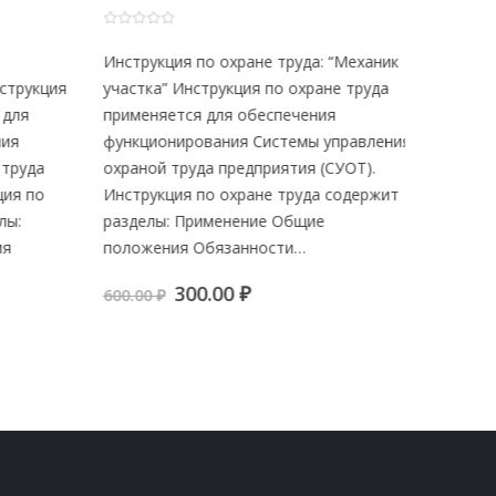
0
из 5
0
из 5
Инструкция по охране труда: “Механик
Инструкц
трукция
участка” Инструкция по охране труда
труда: “
для
применяется для обеспечения
режиму и
ия
функционирования Системы управления
охране т
труда
охраной труда предприятия (СУОТ).
обеспеч
ия по
Инструкция по охране труда содержит
Системы
ы:
разделы: Применение Общие
предприя
я
положения Обязанности…
охране т
Примене
Первоначальная
Текущая
300.00
₽
600.00
₽
цена
цена:
я
я
600.00
₽
составляла
300.00 ₽.
600.00 ₽.