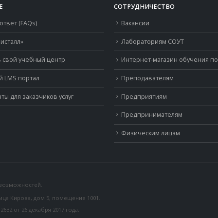
Е
СОТРУДНИЧЕСТВО
ответ (FAQs)
Вакансии
исталл»
Лабораториям СОУТ
 свой учебный центр
Интернет-магазин обучения п
й LMS портал
Преподавателям
ты для заказчиков услуг
Предприятиям
Предпринимателям
Физическим лицам
 возможностей.
лица Кирова, дом 5, помещение 1001.
32 от 26 декабря 2017 года,