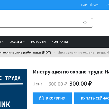
ПАРТНЁРАМ
Б
Ы
УСЛУГИ
НОВОСТИ
КОНТАКТЫ
-технические работники (ИОТ)
Инструкция по охране труда: 
Инструкция по охране труда: 
Первоначаль
Теку
300.00
₽
600.00
₽
Цена:
цена
цена:
составляла
300.00
В КОРЗИНУ
КУПИТЬ СЕЙЧА
600.00 ₽.