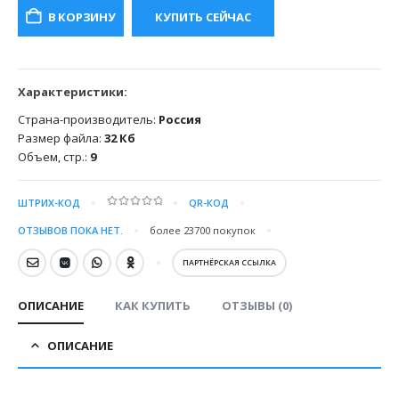
составляла
300.00 ₽.
В КОРЗИНУ
КУПИТЬ СЕЙЧАС
600.00 ₽.
Характеристики:
Страна-производитель:
Россия
Размер файла:
32 Кб
Объем, стр.:
9
ШТРИХ-КОД
QR-КОД
0
out of 5
ОТЗЫВОВ ПОКА НЕТ.
более 23700
покупок
ПАРТНЁРСКАЯ ССЫЛКА
ОПИСАНИЕ
КАК КУПИТЬ
ОТЗЫВЫ (0)
ОПИСАНИЕ