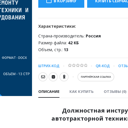
В КОРЗИНУ
КУПИТЬ СЕЙЧА
800.00 ₽.
Характеристики:
Страна-производитель:
Россия
Размер файла:
42 КБ
Объем, стр.:
13
ШТРИХ-КОД
QR-КОД
ОТЗЫ
0
out of 5
ПАРТНЁРСКАЯ ССЫЛКА
ОПИСАНИЕ
КАК КУПИТЬ
ОТЗЫВЫ (0)
Должностная инстру
автотракторной техник