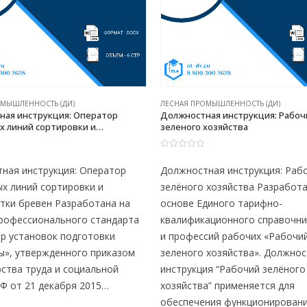
ОМЫШЛЕННОСТЬ (ДИ)
ЛЕСНАЯ ПРОМЫШЛЕННОСТЬ (ДИ)
ная инструкция: Оператор
Должностная инструкция: Рабоч
х линий сортировки и
зеленого хозяйства
тки бревен
0
из 5
ная инструкция: Оператор
Должностная инструкция: Раб
ых линий сортировки и
зелёного хозяйства Разработа
тки бревен Разработана на
основе Единого тарифно-
рофессионального стандарта
квалификационного справочни
р установок подготовки
и профессий рабочих «Рабочи
ы», утвержденного приказом
зеленого хозяйства». Должно
ства труда и социальной
инструкция “Рабочий зелёного
Ф от 21 декабря 2015…
хозяйства” применяется для
обеспечения функционирован