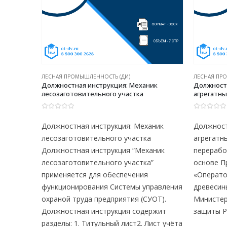
ЛЕСНАЯ ПРОМЫШЛЕННОСТЬ (ДИ)
ЛЕСНАЯ ПР
дир
Должностная инструкция: Механик
Должност
лесозаготовительного участка
агрегатны
перерабо
0
из 5
0
из 5
адир
Должностная инструкция: Механик
Должност
)
лесозаготовительного участка
агрегатн
адир
Должностная инструкция “Механик
перерабо
)”
лесозаготовительного участка”
основе П
применяется для обеспечения
«Операто
равления
функционирования Системы управления
древесин
ОТ).
охраной труда предприятия (СУОТ).
Министер
ржит
Должностная инструкция содержит
защиты Р
ист…
разделы: 1. Титульный лист2. Лист учёта