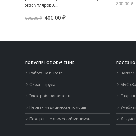
800.00
₽
экземпляров3….
я
Первоначальная
Текущая
400.00
₽
800.00
₽
цена
цена:
составляла
400.00 ₽.
800.00 ₽.
ПОПУЛЯРНОЕ ОБУЧЕНИЕ
ПОЛЕЗНО
Работа на высоте
Вопрос-
Охрана труда
МБС «Кр
Электробезопасность
Открыть
Первая медицинская помощь
Учебны
Пожарно-технический минимум
Докумен