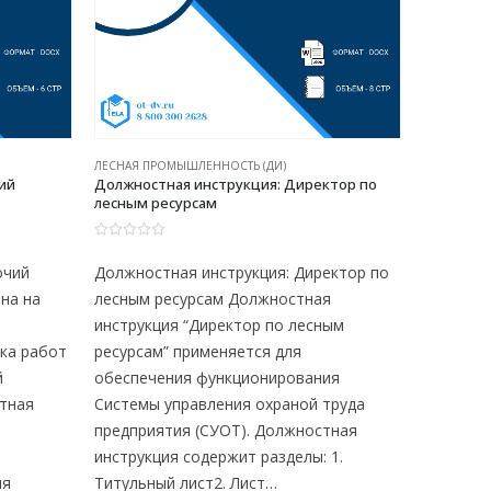
ЛЕСНАЯ ПРОМЫШЛЕННОСТЬ (ДИ)
ЛЕСНАЯ ПР
ий
Должностная инструкция: Директор по
Должност
лесным ресурсам
лесомате
0
из 5
0
из 5
очий
Должностная инструкция: Директор по
Должност
на на
лесным ресурсам Должностная
Приемос
инструкция “Директор по лесным
Должнос
ка работ
ресурсам” применяется для
“Приемо
й
обеспечения функционирования
применя
стная
Системы управления охраной труда
функцио
предприятия (СУОТ). Должностная
охраной 
инструкция содержит разделы: 1.
Должнос
ия
Титульный лист2. Лист…
разделы: