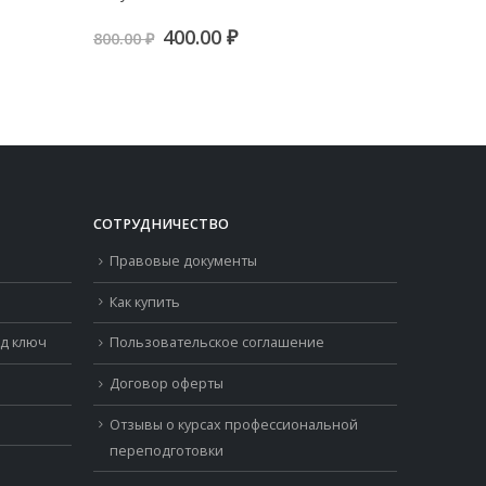
…
экземпл
Первоначальная
Текущая
400.00
₽
800.00
₽
цена
цена:
я
я
800.00
₽
составляла
400.00 ₽.
800.00 ₽.
СОТРУДНИЧЕСТВО
Правовые документы
Как купить
од ключ
Пользовательское соглашение
Договор оферты
Отзывы о курсах профессиональной
переподготовки