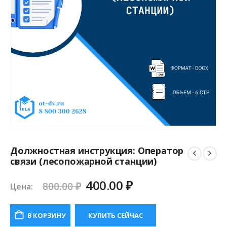
Должностная инструкция: Оператор
связи (лесопожарной станции)
Первоначальная
Текущая
400.00
₽
800.00
₽
Цена:
цена
цена:
составляла
400.00 ₽.
В КОРЗИНУ
КУПИТЬ СЕЙЧАС
800.00 ₽.