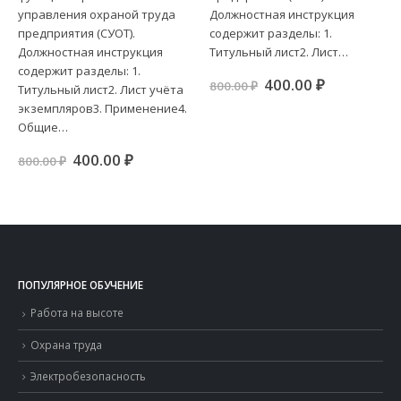
управления охраной труда
Должностная инструкция
предприятия (СУОТ).
содержит разделы: 1.
Должностная инструкция
Титульный лист2. Лист…
содержит разделы: 1.
Первоначальная
Текущая
400.00
₽
800.00
₽
Титульный лист2. Лист учёта
цена
цена:
экземпляров3. Применение4.
составляла
400.00 ₽.
ая
я
800.00 ₽.
Общие…
.
Первоначальная
Текущая
400.00
₽
800.00
₽
цена
цена:
составляла
400.00 ₽.
800.00 ₽.
ПОПУЛЯРНОЕ ОБУЧЕНИЕ
Работа на высоте
Охрана труда
Электробезопасность