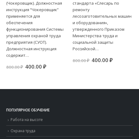
(Чокеровщик). Должностная
стандарта «Слесарь по
инструкция “Чокеровщик”
ремонту
применяется для
лесозаготовительных машин
обеспечения
и оборудования»,
функционирования Системы
утвержденного Приказом
управления охраной труда
Министерства труда и
ая
я
предприятия (СУОТ).
социальной защиты
Должностная инструкция
Российской…
.
содержит…
Первоначальная
Текущая
400.00
₽
800.00
₽
цена
цена:
Первоначальная
Текущая
400.00
₽
800.00
₽
составляла
400.00 ₽.
цена
цена:
800.00 ₽.
составляла
400.00 ₽.
800.00 ₽.
ПОПУЛЯРНОЕ ОБУЧЕНИЕ
Работа на высоте
Охрана труда