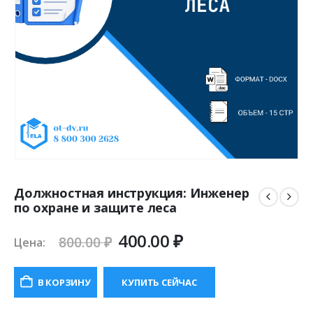
Должностная инструкция: Инженер
по охране и защите леса
Первоначальная
Текущая
400.00
₽
800.00
₽
Цена:
цена
цена:
составляла
400.00 ₽.
В КОРЗИНУ
КУПИТЬ СЕЙЧАС
800.00 ₽.