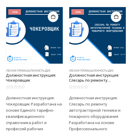
-50%
-50%
ЛЕСНАЯ ПРОМЫШЛЕННОСТЬ (ДИ)
ЛЕСНАЯ ПРОМЫШЛЕННОСТЬ (ДИ)
Должностная инструкция:
Должностная инструкция:
Чокеровщик
Слесарь по ремонту
автотракторной техники и
пожарного оборудования
0
из 5
0
из 5
Должностная инструкция:
Должностная инструкция:
Чокеровщик Разработана на
Слесарь по ремонту
основе Единого тарифно-
автотракторной техники и
квалификационного
пожарного оборудования
справочника работ и
Разработана на основе
профессий рабочих
Профессионального