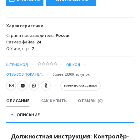
800.00 ₽.
Характеристики:
Страна-производитель:
Россия
Размер файла:
24
Объем, стр.:
7
ШТРИХ-КОД
QR-КОД
0
out of 5
ОТЗЫВОВ ПОКА НЕТ.
более 23300
покупок
ПАРТНЁРСКАЯ ССЫЛКА
ОПИСАНИЕ
КАК КУПИТЬ
ОТЗЫВЫ (0)
ОПИСАНИЕ
Должностная инструкция: Контролёр-