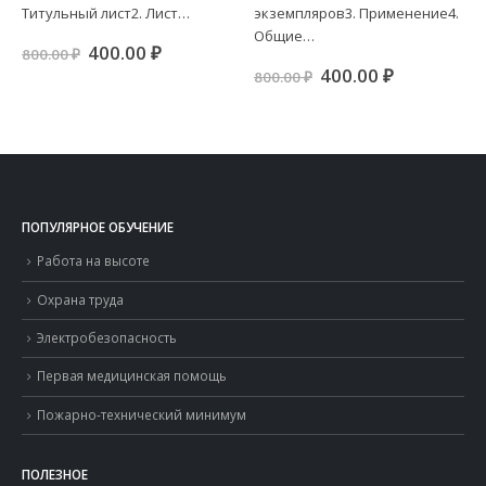
ая
я
Титульный лист2. Лист…
экземпляров3. Применение4.
Общие…
.
Первоначальная
Текущая
400.00
₽
800.00
₽
цена
цена:
Первоначальная
Текущая
400.00
₽
800.00
₽
составляла
400.00 ₽.
цена
цена:
800.00 ₽.
составляла
400.00 ₽.
800.00 ₽.
ПОПУЛЯРНОЕ ОБУЧЕНИЕ
Работа на высоте
Охрана труда
Электробезопасность
Первая медицинская помощь
Пожарно-технический минимум
ПОЛЕЗНОЕ