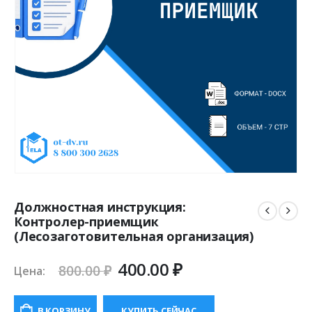
Должностная инструкция:
Контролер-приемщик
(Лесозаготовительная организация)
Первоначальная
Текущая
400.00
₽
800.00
₽
Цена:
цена
цена:
составляла
400.00 ₽.
В КОРЗИНУ
КУПИТЬ СЕЙЧАС