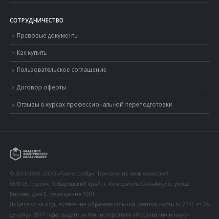
СОТРУДНИЧЕСТВО
Правовые документы
Как купить
Пользовательское соглашение
Договор оферты
Отзывы о курсах профессиональной переподготовки
© 2011-XXXX. ООО «Транстрейд». Технологии возможностей.
681016, Россия, Хабаровский край, г. Комсомольск-на-Амуре, улица
Кирова, дом 5, помещение 1001.
Лицензия на осуществление образовательной деятельности № 2632 от 26
декабря 2017 года, выданная Министерством образования и науки
Хабаровского края.