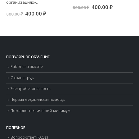
Первоначальная
Текущая
400.00
₽
800.00
₽
цена
цена:
Первоначальная
Текущая
400.00
₽
800.00
₽
составляла
400.00 ₽.
цена
цена:
ая
я
800.00 ₽.
составляла
400.00 ₽.
800.00 ₽.
.
ПОПУЛЯРНОЕ ОБУЧЕНИЕ
Работа на высоте
Охрана труда
Электробезопасность
Первая медицинская помощь
Пожарно-технический минимум
ПОЛЕЗНОЕ
Вопрос-ответ (FAQs)