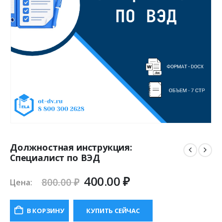
Должностная инструкция:
Специалист по ВЭД
Первоначальная
Текущая
400.00
₽
800.00
₽
Цена:
цена
цена:
составляла
400.00 ₽.
В КОРЗИНУ
КУПИТЬ СЕЙЧАС
800.00 ₽.