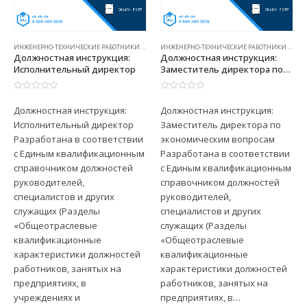
ИНЖЕНЕРНО-ТЕХНИЧЕСКИЕ РАБОТНИКИ (ДИ)
ИНЖЕНЕРНО-ТЕХНИЧЕСКИЕ РАБОТНИКИ (ДИ)
Должностная инструкция:
Должностная инструкция:
Заместитель директора по
Начальник отдела снабжения
экономическим вопросам
0
из 5
0
из 5
Должностная инструкция:
Должностная инструкция:
Заместитель директора по
Начальник отдела снабжения
экономическим вопросам
Разработана в соответствии
Разработана в соответствии
с приказом Руководителя
с Единым квалификационным
предприятия и на основании
справочником должностей
Квалификационного
руководителей,
справочника должностей
специалистов и других
руководителей,
служащих (Разделы
специалистов и других
«Общеотраслевые
служащих (Начальник отдела
квалификационные
материально-технического
характеристики должностей
снабжения). Должностная
работников, занятых на
инструкция “Начальник…
предприятиях, в…