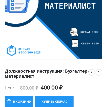
Должностная инструкция: Бухгалтер-
материалист
Первоначальная
Текущая
400.00
₽
800.00
₽
Цена:
цена
цена:
составляла
400.00 ₽.
В КОРЗИНУ
КУПИТЬ СЕЙЧАС
800.00 ₽.