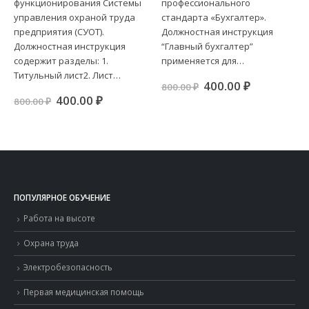
функционирования Системы
профессионального
управления охраной труда
стандарта «Бухгалтер».
предприятия (СУОТ).
Должностная инструкция
Должностная инструкция
“Главный бухгалтер”
содержит разделы: 1.
применяется для…
ая
я
Титульный лист2. Лист…
Первоначальная
Текущая
400.00
₽
800.00
₽
.
цена
цена:
Первоначальная
Текущая
400.00
₽
800.00
₽
составляла
400.00 ₽.
цена
цена:
800.00 ₽.
составляла
400.00 ₽.
800.00 ₽.
ПОПУЛЯРНОЕ ОБУЧЕНИЕ
Работа на высоте
Охрана труда
Электробезопасность
Первая медицинская помощь