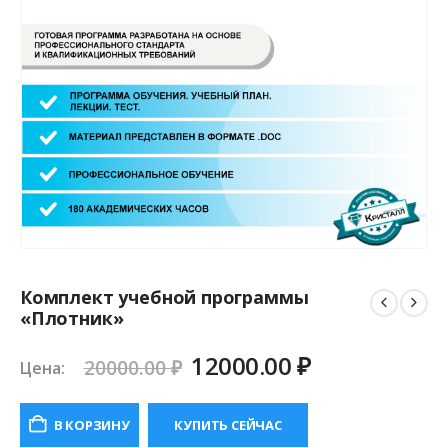
Комплект учебной программы
«Плотник»
Первоначальная
Текущая
12000.00
₽
20000.00
₽
Цена:
цена
цена:
составляла
12000.00 ₽.
В КОРЗИНУ
КУПИТЬ СЕЙЧАС
20000.00 ₽.