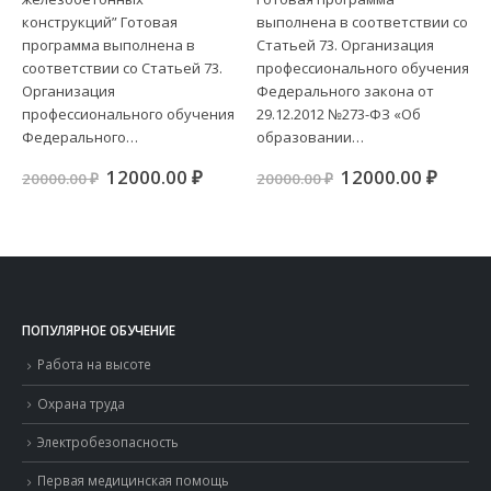
выполнена в соответствии со
Статьей 73. Организация
Статьей 73. Организация
профессионального обучения
профессионального обучения
Федерального закона от
Федерального закона от
29.12.2012 №273-ФЗ «Об
29.12.2012 №273-ФЗ «Об
образовании…
образовании…
Первоначальна
Теку
12000.00
₽
20000.00
₽
цена
цена:
ная
кущая
Первоначальная
Текущая
12000.00
₽
20000.00
₽
составляла
12000
а:
цена
цена:
20000.00 ₽.
00.00 ₽.
составляла
12000.00 ₽.
20000.00 ₽.
ПОПУЛЯРНОЕ ОБУЧЕНИЕ
Работа на высоте
Охрана труда
Электробезопасность
Первая медицинская помощь