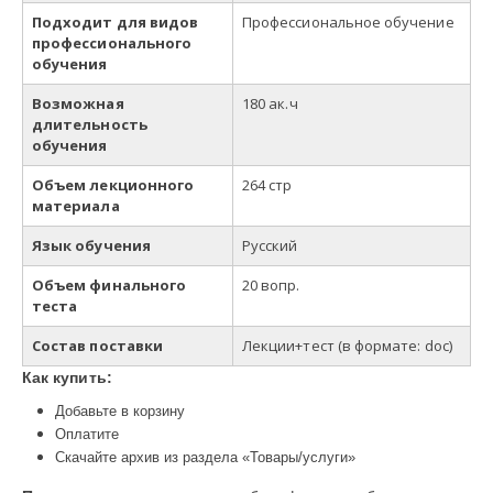
Подходит для видов
Профессиональное обучение
профессионального
обучения
Возможная
180
ак
.
ч
длительность
обучения
Объем лекционного
264 стр
материала
Язык обучения
Русский
Объем финального
20 вопр.
теста
Состав поставки
Лекции+тест
(в
формате: doc)
Как купить:
Добавьте в корзину
Оплатите
Скачайте архив из раздела «Товары/услуги»