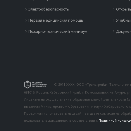
Электробезопасность
Открыть
Первая медицинская помощь
Учебны
Пожарно-технический минимум
Докумен
© 2011-XXXX. ООО «Транстрейд». Технологии
681016, Россия, Хабаровский край, г. Комсомольск-на-Амуре, у
Лицензия на осуществление образовательной деятельности № 26
выданная Министерством образования и науки Хабаровского к
Продолжая использовать наш сайт, вы даете согласие на обра
пользовательских данных, в соответствии с
Политикой конфид