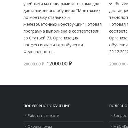
ами для
учебными материалами и тестами для
учебными
ограмма
дистанционного обучения “Монтажник
дистанци
ских
по монтажу стальных и
технолог
приемке
железобетонных конструкций” Готовая
Готовая 
болтах»
программа выполнена в соответствии
соответс
в целях
со Статьей 73. Организация
Организа
профессионального обучения
обучения
Федерального…
29.12.20
ая
щая
Первоначальная
Текущая
12000.00
₽
20000.00
₽
20000.00
.00 ₽.
цена
цена:
составляла
12000.00 ₽.
20000.00 ₽.
ПОПУЛЯРНОЕ ОБУЧЕНИЕ
ПОЛЕЗНО
Работа на высоте
Вопрос-
Охрана труда
МБС «Кр