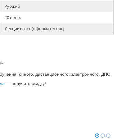
Русский
20 вопр.
Лекции+тест
(в
формате
: doc)
и»
учения: очного, дистанционного, электронного, ДПО.
лл
— получите скидку!