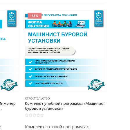
-33%
-40%
СТРОИТЕЛЬСТВО
СТРОИТЕЛЬ
«Инженер
Комплект учебной программы «Машинист
Комплект
буровой установки»
машинист
0
из 5
0
из 5
с
Комплект готовой программы с
Комплек