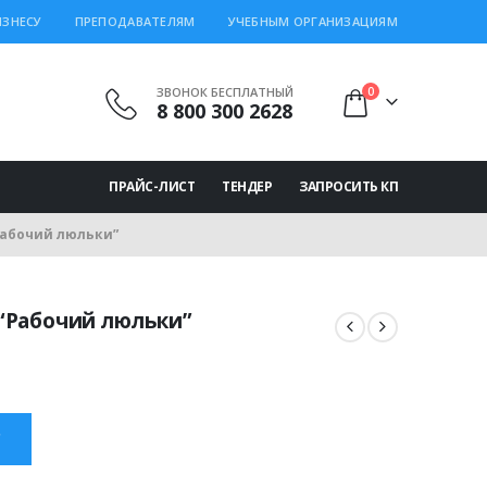
ИЗНЕСУ
ПРЕПОДАВАТЕЛЯМ
УЧЕБНЫМ ОРГАНИЗАЦИЯМ
ЗВОНОК БЕСПЛАТНЫЙ
0
8 800 300 2628
ПРАЙС-ЛИСТ
ТЕНДЕР
ЗАПРОСИТЬ КП
Рабочий люльки”
“Рабочий люльки”
льная
екущая
ена:
000.00 ₽.
С