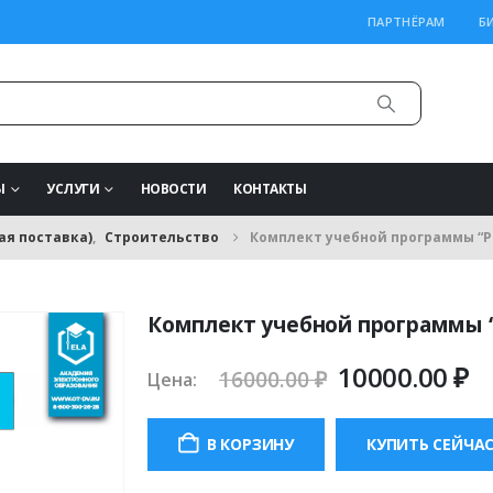
ПАРТНЁРАМ
Б
Ы
УСЛУГИ
НОВОСТИ
КОНТАКТЫ
ая поставка)
,
Строительство
Комплект учебной программы “
Комплект учебной программы 
Первонача
Т
10000.00
₽
16000.00
₽
Цена:
цена
ц
составляла
10
В КОРЗИНУ
КУПИТЬ СЕЙЧА
16000.00 ₽.