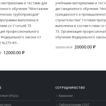
 материалами и тестами для
учебными материалами и тест
онного обучения “Монтажник
дистанционного обучения “Ин
ических трубопроводов”
гражданского и промышленно
программа выполнена в
строительства” Готовая прог
твии со Статьей 73.
выполнена в соответствии со
ция профессионального
73. Организация профессиона
 Федерального закона от
обучения Федерального закон
12 №273-ФЗ…
Первоначальн
Тек
20000.00
₽
28000.00
₽
цена
цена
Первоначальная
Текущая
12000.00
₽
₽
составляла
20000
цена
цена:
28000.00 ₽.
составляла
12000.00 ₽.
20000.00 ₽.
Е
СОТРУДНИЧЕСТВО
ответ (FAQs)
Вакансии
исталл»
Лабораториям СОУТ