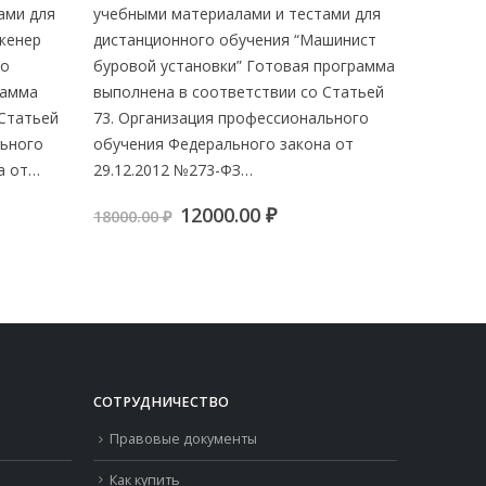
ами для
учебными материалами и тестами для
учебным
женер
дистанционного обучения “Машинист
дистанц
го
буровой установки” Готовая программа
машинист
рамма
выполнена в соответствии со Статьей
програм
 Статьей
73. Организация профессионального
со Стать
льного
обучения Федерального закона от
професс
а от…
29.12.2012 №273-ФЗ…
Федераль
ая
ущая
Первоначальная
Текущая
12000.00
₽
18000.00
₽
20000.0
:
цена
цена:
.00 ₽.
составляла
12000.00 ₽.
18000.00 ₽.
СОТРУДНИЧЕСТВО
Правовые документы
Как купить