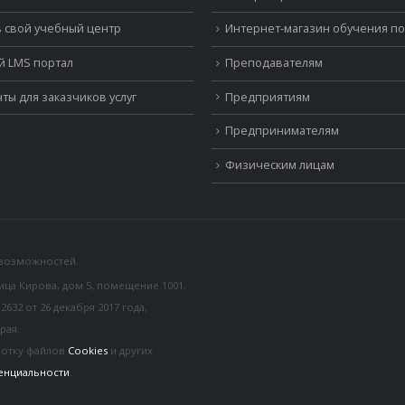
 свой учебный центр
Интернет-магазин обучения п
й LMS портал
Преподавателям
ты для заказчиков услуг
Предприятиям
Предпринимателям
Физическим лицам
 возможностей.
лица Кирова, дом 5, помещение 1001.
32 от 26 декабря 2017 года,
рая.
ботку файлов
Cookies
и других
енциальности
.