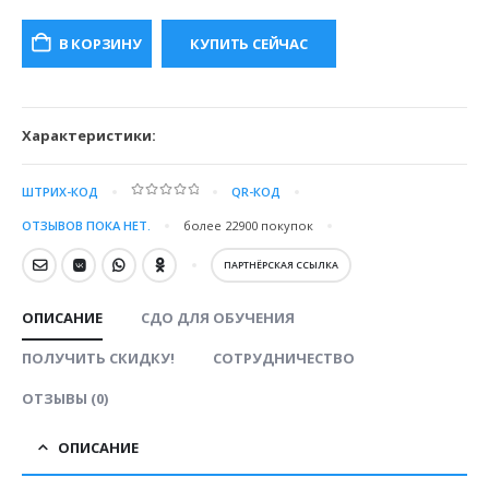
цена
цена:
составляла
8000.00 ₽.
В КОРЗИНУ
КУПИТЬ СЕЙЧАС
12000.00 ₽.
Характеристики:
ШТРИХ-КОД
QR-КОД
0
out of 5
ОТЗЫВОВ ПОКА НЕТ.
более 22900
покупок
ПАРТНЁРСКАЯ ССЫЛКА
ОПИСАНИЕ
СДО ДЛЯ ОБУЧЕНИЯ
ПОЛУЧИТЬ СКИДКУ!
СОТРУДНИЧЕСТВО
ОТЗЫВЫ (0)
ОПИСАНИЕ