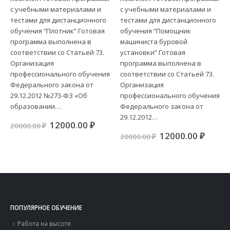
с учебными материалами и
с учебными материалами и
тестами для дистанционного
тестами для дистанционного
обучения “Плотник” Готовая
обучения “Помощник
программа выполнена в
машиниста буровой
соответствии со Статьей 73.
установки” Готовая
Организация
программа выполнена в
профессионального обучения
соответствии со Статьей 73.
Федерального закона от
Организация
29.12.2012 №273-ФЗ «Об
профессионального обучения
образовании…
Федерального закона от
29.12.2012…
ная
кущая
Первоначальная
Текущая
12000.00
₽
20000.00
₽
а:
цена
цена:
Первоначальна
Теку
12000.00
₽
20000.00
₽
00.00 ₽.
составляла
12000.00 ₽.
цена
цена:
20000.00 ₽.
составляла
12000
20000.00 ₽.
ПОПУЛЯРНОЕ ОБУЧЕНИЕ
Работа на высоте