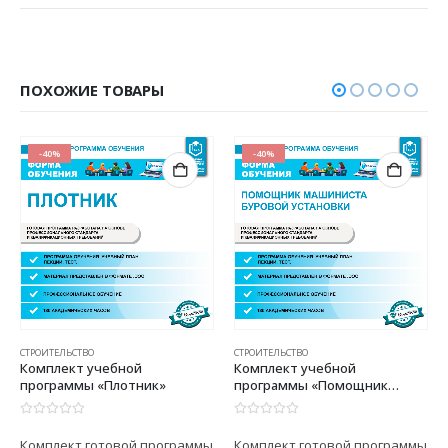
ПОХОЖИЕ ТОВАРЫ
-40%
-40%
СТРОИТЕЛЬСТВО
СТРОИТЕЛЬСТВО
Комплект учебной
Комплект учебной
программы «Плотник»
программы «Помощник
машиниста буровой
установки»
0
из 5
0
из 5
Комплект готовой программы
Комплект готовой программы