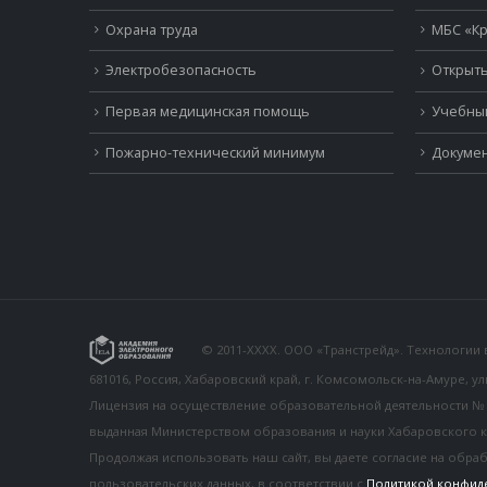
Охрана труда
МБС «Кр
Электробезопасность
Открыть
Первая медицинская помощь
Учебны
Пожарно-технический минимум
Докумен
© 2011-XXXX. ООО «Транстрейд». Технологии
681016, Россия, Хабаровский край, г. Комсомольск-на-Амуре, у
Лицензия на осуществление образовательной деятельности № 26
выданная Министерством образования и науки Хабаровского к
Продолжая использовать наш сайт, вы даете согласие на обра
пользовательских данных, в соответствии с
Политикой конфид