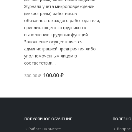
Журнала учёта микроповреждений
(микротравм) работников –
обязанность каждого работодателя,
привлекающего сотрудников к
выполнению трудовых функций.
Заполнение осуществляется
администрацией предприятия либо
уполномоченным лицом в
соответствии…
Первоначальная
Текущая
100.00
₽
300.00
₽
цена
цена:
составляла
100.00 ₽.
300.00 ₽.
ПОПУЛЯРНОЕ ОБУЧЕНИЕ
ПОЛЕЗНО
Работа на высоте
Вопрос-