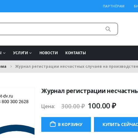
ПАРТНЁРАМ
Б
Ы
УСЛУГИ
НОВОСТИ
КОНТАКТЫ
вма
Журнал регистрации несчастных случаев на производств
Журнал регистрации несчастны
Первоначаль
Теку
100.00
₽
300.00
₽
Цена:
цена
цена:
составляла
100.00
В КОРЗИНУ
КУПИТЬ СЕЙЧА
300.00 ₽.