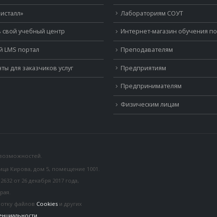
исталл»
Лабораториям СОУТ
 свой учебный центр
Интернет-магазин обучения п
й LMS портал
Преподавателям
ты для заказчиков услуг
Предприятиям
Предпринимателям
Физическим лицам
 возможностей.
лица Кирова, дом 5, помещение 1001.
32 от 26 декабря 2017 года,
рая.
ботку файлов
Cookies
и других
енциальности
.