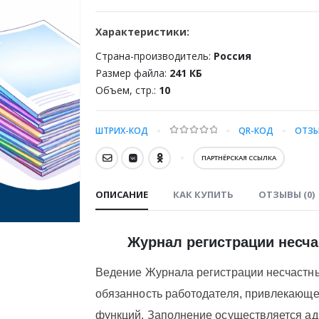
Характеристики:
Страна-производитель:
Россия
Размер файла:
241 КБ
Объем, стр.:
10
ШТРИХ-КОД
QR-КОД
ОТЗЫ
0
out of 5
ПАРТНЁРСКАЯ ССЫЛКА
ОПИСАНИЕ
КАК КУПИТЬ
ОТЗЫВЫ (0)
Журнал регистрации несча
Ведение Журнала регистрации несчастны
обязанность работодателя, привлекающе
функций. Заполнение осуществляется а