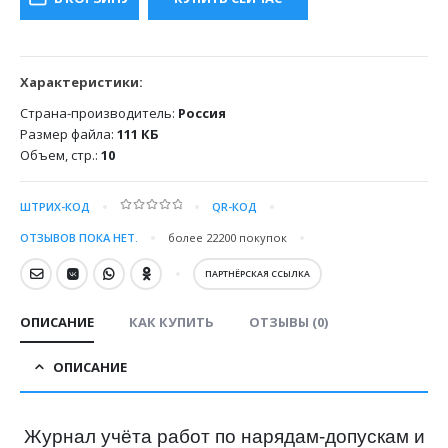
300.00 ₽.
Характеристики:
Страна-производитель:
Россия
Размер файла:
111 КБ
Объем, стр.:
10
ШТРИХ-КОД
QR-КОД
0
out of 5
ОТЗЫВОВ ПОКА НЕТ.
более 22200
покупок
ПАРТНЁРСКАЯ ССЫЛКА
ОПИСАНИЕ
КАК КУПИТЬ
ОТЗЫВЫ (0)
ОПИСАНИЕ
Журнал учёта работ по нарядам-допускам и