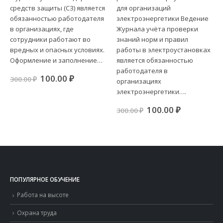
средств защиты (СЗ) является
для организаций
обязанностью работодателя
электроэнергетики Ведение
в организациях, где
Журнала учёта проверки
сотрудники работают во
знаний норм и правил
вредных и опасных условиях.
работы в электроустановках
Оформление и заполнение…
является обязанностью
работодателя в
Первоначальная
Текущая
100.00
₽
300.00
₽
организациях
цена
цена:
электроэнергетики….
составляла
100.00 ₽.
300.00 ₽.
Первоначальная
Текущая
100.00
₽
300.00
₽
цена
цена:
составляла
100.00 ₽.
300.00 ₽.
ая
я
.
ПОПУЛЯРНОЕ ОБУЧЕНИЕ
Работа на высоте
Охрана труда