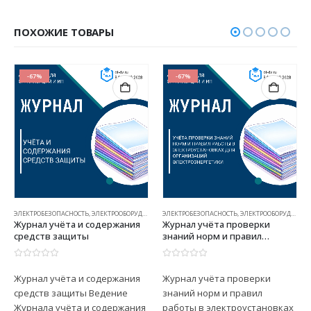
ПОХОЖИЕ ТОВАРЫ
-67%
-67%
ЭЛЕКТРОБЕЗОПАСНОСТЬ, ЭЛЕКТРООБОРУДОВАНИЕ
ЭЛЕКТРОБЕЗОПАСНОСТЬ, ЭЛЕКТРООБОРУДОВАНИЕ
Журнал учёта и содержания
Журнал учёта проверки
средств защиты
знаний норм и правил
работы в электроустановках
для организаций
0
из 5
0
из 5
электроэнергетики
Журнал учёта и содержания
Журнал учёта проверки
средств защиты Ведение
знаний норм и правил
Журнала учёта и содержания
работы в электроустановках