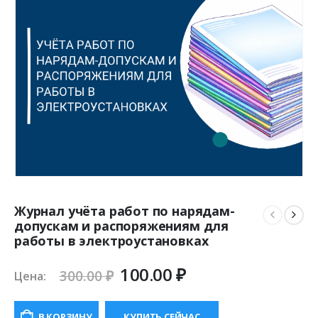
Журнал учёта работ по нарядам-
допускам и распоряжениям для
работы в электроустановках
Первоначальная
Текущая
100.00
₽
300.00
₽
Цена:
цена
цена:
составляла
100.00 ₽.
В КОРЗИНУ
КУПИТЬ СЕЙЧАС