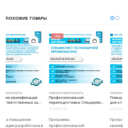
ПОХОЖИЕ ТОВАРЫ
-38%
-38%
ПОЖАРНАЯ БЕЗОПАСНОСТЬ
ПОЖАРНАЯ БЕЗОПАСНОСТЬ
Профессиональная
Повышение квалификации
переподготовка: Специалист
для ответственных
по пожарной профилактике
должностных лиц,
занимающих должности
0
из 5
0
из 5
главных специалистов
Программа
Программа повышения
технического и
профессиональной
квалификации разработана в
производственного профиля,