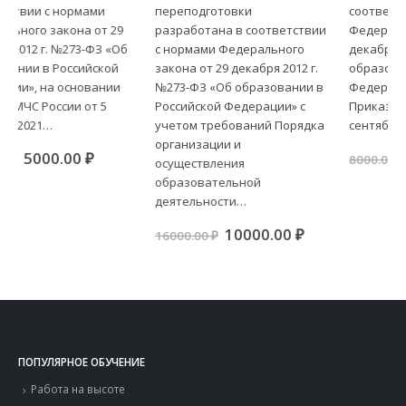
должностных лиц,
переподготовки
соответствии с нормами
исполняющих их
разработана в соответствии
Федерального закона от 29
обязанности, на объектах
с нормами Федерального
декабря 2012 г. №273-ФЗ «Об
защиты, в которых могут
закона от 29 декабря 2012 г.
образовании в Российской
одновременно находиться
№273-ФЗ «Об образовании в
Федерации», на основании
50 и более человек, объектах
защиты, отнесенных к
Российской Федерации» с
Приказа МЧС России от 5
категориям повышенной
учетом требований Порядка
сентября 2021…
взрывопожароопасности,
организации и
взрывопожароопасности,
ая
щая
Первоначальная
Текуща
5000.00
₽
8000.00
₽
осуществления
пожароопасности
цена
цена:
образовательной
00 ₽.
составляла
5000.00 
8000.00 ₽.
деятельности…
Первоначальная
Текущая
10000.00
₽
16000.00
₽
цена
цена:
составляла
10000.00 ₽.
16000.00 ₽.
ПОПУЛЯРНОЕ ОБУЧЕНИЕ
Работа на высоте