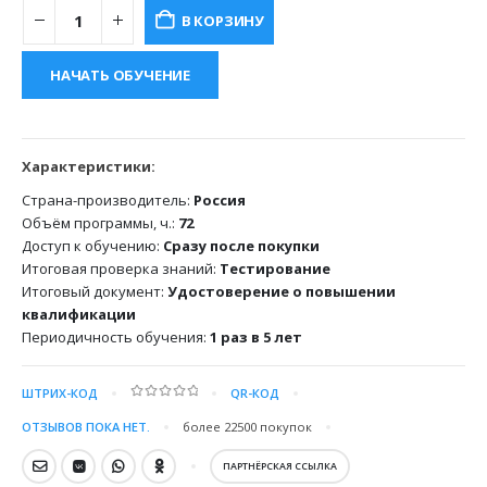
составляла
5000.00 ₽.
В КОРЗИНУ
8000.00 ₽.
НАЧАТЬ ОБУЧЕНИЕ
Характеристики:
Страна-производитель:
Россия
Объём программы, ч.:
72
Доступ к обучению:
Сразу после покупки
Итоговая проверка знаний:
Тестирование
Итоговый документ:
Удостоверение о повышении
квалификации
Периодичность обучения:
1 раз в 5 лет
ШТРИХ-КОД
QR-КОД
0
out of 5
ОТЗЫВОВ ПОКА НЕТ.
более 22500
покупок
ПАРТНЁРСКАЯ ССЫЛКА