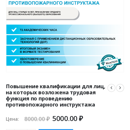
Повышение квалификации для лиц,
на которых возложена трудовая
функция по проведению
противопожарного инструктажа
Первоначальная
Текущая
5000.00
₽
8000.00
₽
Цена:
цена
цена: