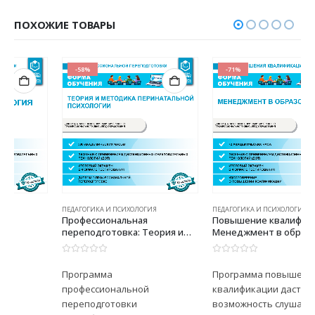
ПОХОЖИЕ ТОВАРЫ
-58%
-71%
ПЕДАГОГИКА И ПСИХОЛОГИЯ
ПЕДАГОГИКА И ПСИХОЛОГИЯ
Профессиональная
Повышение квалификации:
переподготовка: Теория и
Менеджмент в образовании
методика перинатальной
психологии
0
из 5
0
из 5
Программа
Программа повышения
профессиональной
квалификации даст
переподготовки
возможность слушателям