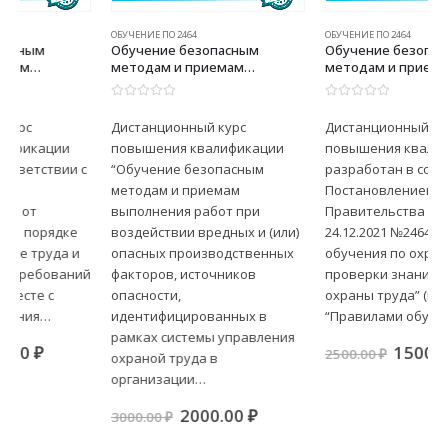
ОБУЧЕНИЕ ПО 2464
ОБУЧЕНИЕ ПО 2464
Обучение безопасным
Обучение безопасным
методам и приемам
методам и приемам
выполнения работ при
выполнения работ
воздействии вредных и (или)
повышенной опасности, к
0
из 5
0
из 5
опасных производственных
которым предъявляются
Дистанционный курс
Дистанционный курс
факторов, источников
дополнительные требования
повышения квалификации
повышения квалификации
опасности,
в соответствии с
идентифицированных в
нормативными правовыми
“Обучение безопасным
разработан в соответствии с
рамках системы управления
актами, содержащими
методам и приемам
Постановлением
охраной труда в организации
государственные
выполнения работ при
Правительства РФ от
и оценки профессиональных
нормативные требования
воздействии вредных и (или)
24.12.2021 №2464 “О порядке
рисков
охраны труда. Безопасные
опасных производственных
обучения по охране труда и
методы и приемы
выполнения работ,
факторов, источников
проверки знания требований
связанные с эксплуатацией
опасности,
охраны труда” (вместе с
подъемных сооружений
идентифицированных в
“Правилами обучения…
рамках системы управления
ая
щая
Первоначальная
Текуща
1500.00
₽
2500.00
₽
охраной труда в
цена
цена:
организации…
00 ₽.
составляла
1500.00 
2500.00 ₽.
Первоначальная
Текущая
2000.00
₽
3000.00
₽
цена
цена:
составляла
2000.00 ₽.