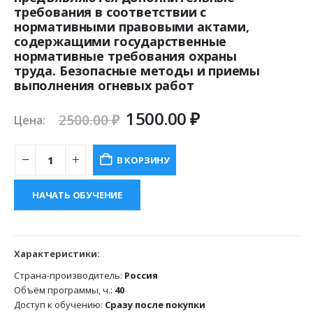
требования в соответствии с
нормативными правовыми актами,
содержащими государственные
нормативные требования охраны
труда. Безопасные методы и приемы
выполнения огневых работ
Первоначальная
Текущая
1500.00
₽
2500.00
₽
Цена:
цена
цена:
составляла
1500.00 ₽.
В КОРЗИНУ
2500.00 ₽.
НАЧАТЬ ОБУЧЕНИЕ
Характеристики:
Страна-производитель:
Россия
Объём программы, ч.:
40
Доступ к обучению:
Сразу после покупки