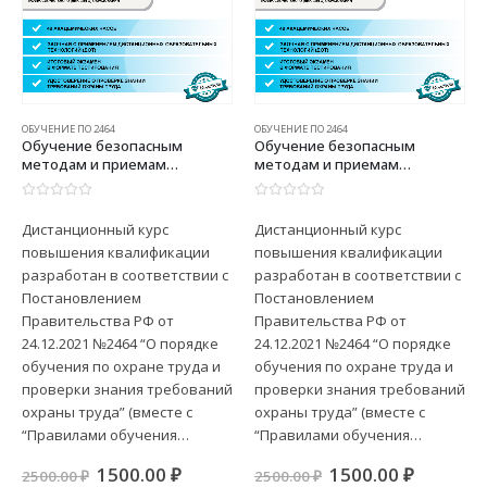
ОБУЧЕНИЕ ПО 2464
ОБУЧЕНИЕ ПО 2464
Обучение безопасным
Обучение безопасным
методам и приемам
методам и приемам
выполнения работ
выполнения работ
повышенной опасности, к
повышенной опасности, к
0
из 5
0
из 5
которым предъявляются
которым предъявляются
Дистанционный курс
Дистанционный курс
дополнительные требования
дополнительные требования
повышения квалификации
повышения квалификации
в соответствии с
в соответствии с
нормативными правовыми
нормативными правовыми
разработан в соответствии с
разработан в соответствии с
актами, содержащими
актами, содержащими
Постановлением
Постановлением
государственные
государственные
Правительства РФ от
Правительства РФ от
нормативные требования
нормативные требования
24.12.2021 №2464 “О порядке
24.12.2021 №2464 “О порядке
охраны труда. Безопасные
охраны труда. Безопасные
обучения по охране труда и
обучения по охране труда и
методы и приемы
методы и приемы
выполнения работ при
выполнения работ на высоте
проверки знания требований
проверки знания требований
размещении, монтаже,
охраны труда” (вместе с
охраны труда” (вместе с
техническом обслуживании и
“Правилами обучения…
“Правилами обучения…
ремонте технологического
оборудования
ая
щая
Первоначальная
Текущая
Первоначальная
Текуща
1500.00
₽
1500.00
₽
2500.00
₽
2500.00
₽