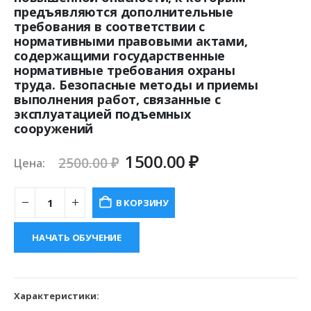
предъявляются дополнительные
требования в соответствии с
нормативными правовыми актами,
содержащими государственные
нормативные требования охраны
труда. Безопасные методы и приемы
выполнения работ, связанные с
эксплуатацией подъемных
сооружений
Первоначальная
Текущая
1500.00
₽
2500.00
₽
Цена:
цена
цена:
составляла
1500.00 ₽.
В КОРЗИНУ
2500.00 ₽.
НАЧАТЬ ОБУЧЕНИЕ
Характеристики: