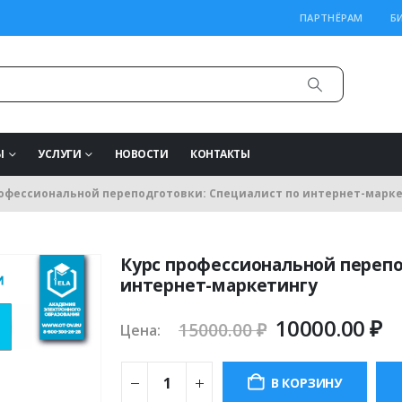
ПАРТНЁРАМ
Б
Ы
УСЛУГИ
НОВОСТИ
КОНТАКТЫ
рофессиональной переподготовки: Специалист по интернет-марк
Курс профессиональной перепо
интернет-маркетингу
Первонача
Т
10000.00
₽
15000.00
₽
Цена:
цена
ц
составляла
10
В КОРЗИНУ
15000.00 ₽.