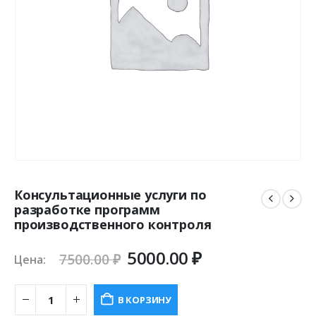
Консультационные услуги по
разработке программ
производственного контроля
Первоначальная
Текущая
5000.00
₽
7500.00
₽
Цена:
цена
цена:
составляла
5000.00 ₽.
В КОРЗИНУ
7500.00 ₽.