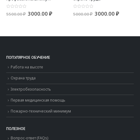
обучению сотрудников
0
из 5
0
из 5
ая
щая
Первоначальная
Текущая
Первоначальная
Текуща
3000.00
₽
3000.00
₽
5500.00
₽
5000.00
₽
цена
цена:
цена
цена:
00 ₽.
составляла
3000.00 ₽.
составляла
3000.00 
5500.00 ₽.
5000.00 ₽.
ПОПУЛЯРНОЕ ОБУЧЕНИЕ
Работа на высоте
Охрана труда
Электробезопасность
Первая медицинская помощь
Пожарно-технический минимум
ПОЛЕЗНОЕ
Вопрос-ответ (FAQs)