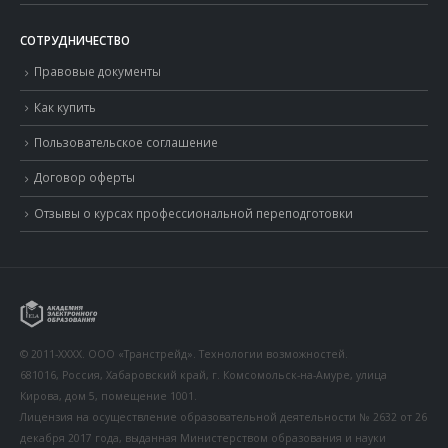
СОТРУДНИЧЕСТВО
Правовые документы
Как купить
Пользовательское соглашение
Договор оферты
Отзывы о курсах профессиональной переподготовки
© 2011-XXXX. ООО «Транстрейд». Технологии возможностей.
681016, Россия, Хабаровский край, г. Комсомольск-на-Амуре, улица
Кирова, дом 5, помещение 1001.
Лицензия на осуществление образовательной деятельности № 2632 от 26
декабря 2017 года, выданная Министерством образования и науки