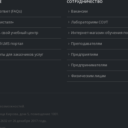
Е
СОТРУДНИЧЕСТВО
ответ (FAQs)
Вакансии
исталл»
Лабораториям СОУТ
 свой учебный центр
Интернет-магазин обучения п
й LMS портал
Преподавателям
ты для заказчиков услуг
Предприятиям
Предпринимателям
Физическим лицам
 возможностей.
лица Кирова, дом 5, помещение 1001.
32 от 26 декабря 2017 года,
рая.