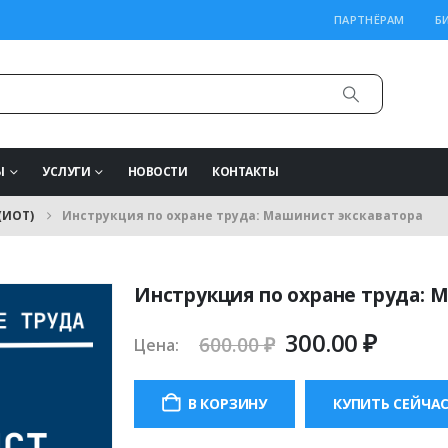
ПАРТНЁРАМ
Б
Ы
УСЛУГИ
НОВОСТИ
КОНТАКТЫ
(ИОТ)
Инструкция по охране труда: Машинист экскаватора
Инструкция по охране труда: 
Первоначаль
Теку
300.00
₽
600.00
₽
Цена:
цена
цена:
составляла
300.00
В КОРЗИНУ
КУПИТЬ СЕЙЧА
600.00 ₽.