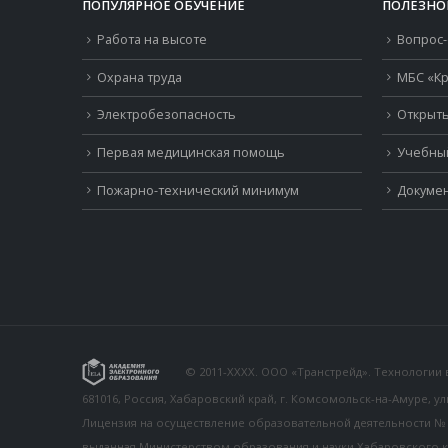
ПОПУЛЯРНОЕ ОБУЧЕНИЕ
ПОЛЕЗНО
Работа на высоте
Вопрос-
Охрана труда
МБС «Кр
Электробезопасность
Открыть
Первая медицинская помощь
Учебны
Пожарно-технический минимум
Докумен
© 2011-XXXX. ООО «Транстрейд». Технологии
681016, Россия, Хабаровский край, г. Комсомольск-на-Амуре, у
Лицензия на осуществление образовательной деятельности № 26
выданная Министерством образования и науки Хабаровского к