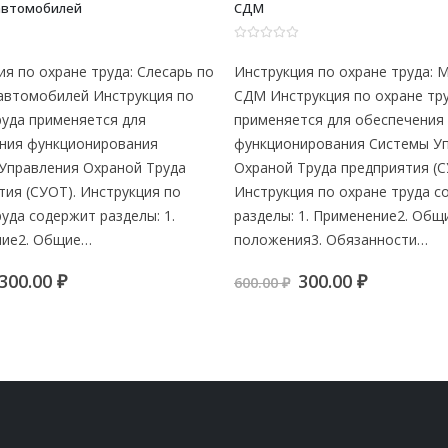
вахтового автомобиля
0
из 5
ция по охране труда: Машинист
Инструкция по охране труда:
трукция по охране труда
вахтового автомобиля Инстр
ется для обеспечения
охране труда применяется дл
нирования Системы Управления
обеспечения функционирова
 Труда предприятия (СУОТ).
Системы Управления Охраной
ция по охране труда содержит
предприятия (СУОТ). Инструк
: 1. Применение2. Общие
охране труда содержит разде
ия3. Обязанности…
Применение Общие положен
Обязанности по…
Первоначальная
Текущая
300.00
₽
цена
цена:
Первоначальн
Текуща
300.00
₽
600.00
₽
составляла
300.00 ₽.
цена
цена:
600.00 ₽.
составляла
300.00 ₽.
600.00 ₽.