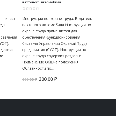
лесозаготовительной техники
0
из 5
0
из 5
 Водитель
Инструкция по охране труда: “Машинист
Инструк
укция по
лесозаготовительной техники”
Инструк
я
Инструкция по охране труда
применя
ния
применяется для обеспечения
функци
 Труда
функционирования Системы управления
Охраной
ция по
охраной труда предприятия (СУОТ).
Инструк
лы:
Инструкция по охране труда содержит
раздел
ия
разделы: Применение Общие
положе
положения…
обеспе
ая
я
Первоначальная
Текущая
300.00
₽
600.00
₽
600.00
цена
цена:
составляла
300.00 ₽.
600.00 ₽.