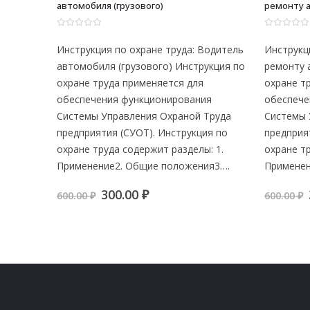
ремонту автомобилей
СДМ
0
из 5
0
из 5
Водитель
Инструкция по охране труда: Слесарь по
Инструк
рукция по
ремонту автомобилей Инструкция по
СДМ Инс
я
охране труда применяется для
применя
ия
обеспечения функционирования
функцио
 Труда
Системы Управления Охраной Труда
Охраной
ия по
предприятия (СУОТ). Инструкция по
Инструк
ы: 1.
охране труда содержит разделы: 1.
разделы
ия3….
Применение2. Общие…
положен
я
я
Первоначальная
Текущая
300.00
₽
600.00
₽
600.00
₽
цена
цена:
составляла
300.00 ₽.
600.00 ₽.