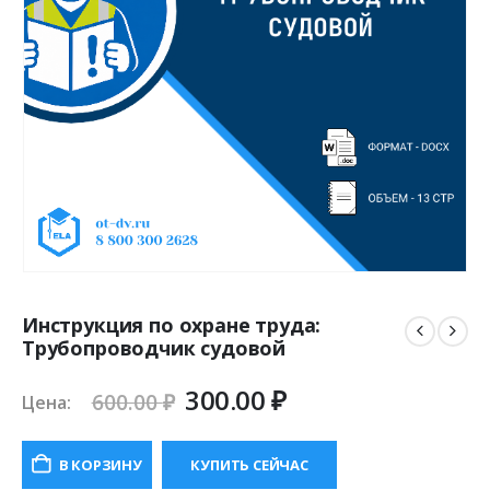
Инструкция по охране труда:
Трубопроводчик судовой
Первоначальная
Текущая
300.00
₽
600.00
₽
Цена:
цена
цена:
составляла
300.00 ₽.
В КОРЗИНУ
КУПИТЬ СЕЙЧАС
600.00 ₽.