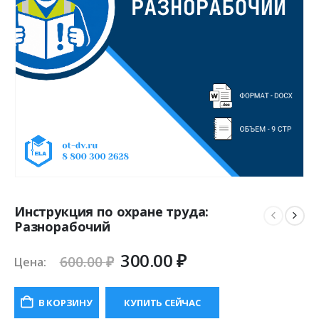
Инструкция по охране труда:
Разнорабочий
Первоначальная
Текущая
300.00
₽
600.00
₽
Цена:
цена
цена:
составляла
300.00 ₽.
В КОРЗИНУ
КУПИТЬ СЕЙЧАС
600.00 ₽.