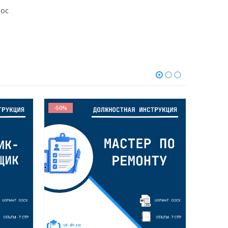
doc
-50%
-50%