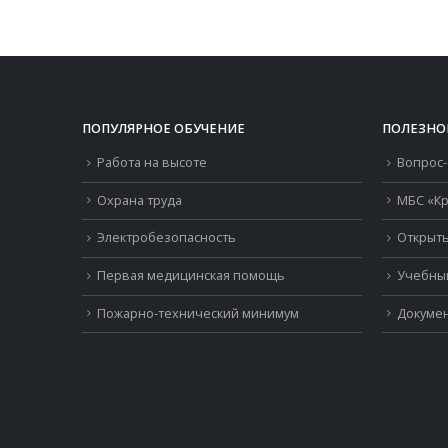
составляла
400.00 ₽.
800.00 ₽.
ПОПУЛЯРНОЕ ОБУЧЕНИЕ
ПОЛЕЗНО
Работа на высоте
Вопрос-
Охрана труда
МБС «Кр
Электробезопасность
Открыть
Первая медицинская помощь
Учебны
Пожарно-технический минимум
Докумен