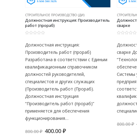
СТРОИТЕЛЬНОЕ ПРОИЗВОДСТВО (ДИ)
СТРОИТЕЛЬН
рослесарь
Должностная инструкция: Производитель
Должностн
у
работ (прораб)
сварке
0
из 5
0
из 5
Должностная инструкция:
Должност
урный по
Производитель работ (прораб)
сварке Д
остная
Разработана в соответствии с Единым
“Техноло
лесарь)
квалификационным справочником
обеспече
ования”
должностей руководителей,
Системы 
специалистов и других служащих
предприя
равления
(Производитель работ (Прораб).
соответс
ОТ).
Должностная инструкция
квалифик
ржит…
“Производитель работ (прораб)”
должност
применяется для обеспечения
специали
я
функционирования…
800.00
₽
Первоначальная
Текущая
400.00
₽
800.00
₽
цена
цена: