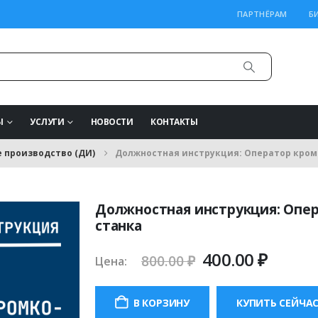
ПАРТНЁРАМ
Б
Ы
УСЛУГИ
НОВОСТИ
КОНТАКТЫ
 производство (ДИ)
Должностная инструкция: Оператор кром
Должностная инструкция: Опе
станка
Первоначаль
Теку
400.00
₽
800.00
₽
Цена:
цена
цена:
составляла
400.00
В КОРЗИНУ
КУПИТЬ СЕЙЧА
800.00 ₽.