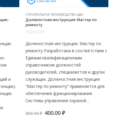
СТРОИТЕЛЬНОЕ ПРОИЗВОДСТВО (ДИ)
СТРОИТЕЛЬ
нщик-
Должностная инструкция: Мастер по
Должност
ремонту
столяров
0
из 5
0
из 5
онщик-
Должностная инструкция: Мастер по
Должност
ремонту Разработана в соответствии с
столяро
но-
Единым квалификационным
“Бригади
ком
справочником должностей
обеспеч
руководителей, специалистов и других
Системы 
ций и
служащих. Должностная инструкция
предприя
тонщик).
“Мастер по ремонту” применяется для
инструкц
онщик-
обеспечения функционирования
Титульны
Системы управления охраной…
экземпл
ия
Первоначальная
Текущая
400.00
₽
800.00
₽
800.00
₽
цена
цена:
составляла
400.00 ₽.
я
я
800.00 ₽.