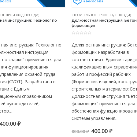
ОЕ ПРОИЗВОДСТВО (ДИ)
СТРОИТЕЛЬНОЕ ПРОИЗВОДСТВО (ДИ)
ая инструкция: Технолог по
Должностная инструкция: Бето
формовщик
0
из 5
ная инструкция: Технолог по
Должностная инструкция: Бет
олжностная инструкция
формовщик Разработана в
г по сварке” применяется для
соответствии с Единым тариф
ния функционирования
квалификационным справочни
управления охраной труда
работ и профессий рабочих
тия (СУОТ). Разработана в
(Формовщик изделий, конструк
твии с Единым
строительных материалов; Бе
ационным справочником
Должностная инструкция “Бет
ей руководителей,
формовщик” применяется для
стов…
обеспечения функционирован
Системы управления…
Первоначальная
Текущая
400.00
₽
цена
цена:
Первоначальна
Текуща
400.00
₽
800.00
₽
составляла
400.00 ₽.
цена
цена: