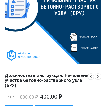
Должностная инструкция: Начальник
участка бетонно-растворного узла
(БРУ)
Первоначальная
Текущая
400.00
₽
800.00
₽
Цена:
цена
цена: