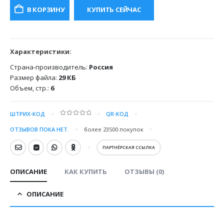
составляла
400.00 ₽.
В КОРЗИНУ
КУПИТЬ СЕЙЧАС
800.00 ₽.
Характеристики:
Страна-производитель:
Россия
Размер файла:
29 КБ
Объем, стр.:
6
ШТРИХ-КОД
QR-КОД
0
out of 5
ОТЗЫВОВ ПОКА НЕТ.
более 23500
покупок
ПАРТНЁРСКАЯ ССЫЛКА
ОПИСАНИЕ
КАК КУПИТЬ
ОТЗЫВЫ (0)
ОПИСАНИЕ