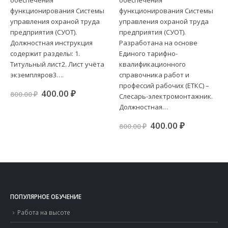
функционирования Системы
функционирования Системы
управления охраной труда
управления охраной труда
предприятия (СУОТ).
предприятия (СУОТ).
Должностная инструкция
Разработана на основе
содержит разделы: 1.
Единого тарифно-
Титульный лист2. Лист учёта
квалификационного
экземпляров3….
справочника работ и
профессий рабочих (ЕТКС) –
ая
я
Первоначальная
Текущая
400.00
₽
800.00
₽
Слесарь-электромонтажник.
цена
цена:
Должностная…
.
составляла
400.00 ₽.
800.00 ₽.
Первоначальная
Текущая
400.00
₽
800.00
₽
цена
цена:
составляла
400.00 ₽.
800.00 ₽.
ПОПУЛЯРНОЕ ОБУЧЕНИЕ
Работа на высоте