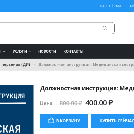
ПАРТНЁРАМ
Б
Ы
УСЛУГИ
НОВОСТИ
КОНТАКТЫ
персонал (ДИ)
Должностная инструкция: Медицинская сестр
Должностная инструкция: Мед
Первоначаль
Теку
400.00
₽
800.00
₽
Цена:
цена
цена:
составляла
400.00
В КОРЗИНУ
КУПИТЬ СЕЙЧА
800.00 ₽.