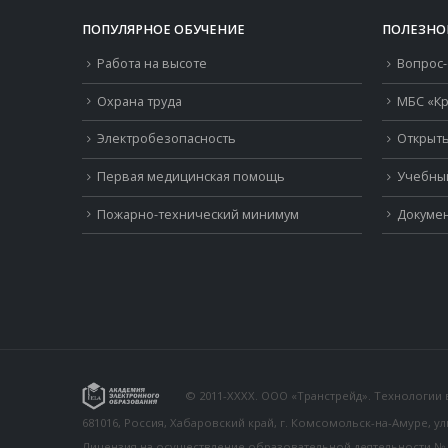
ПОПУЛЯРНОЕ ОБУЧЕНИЕ
ПОЛЕЗНО
Работа на высоте
Вопрос-
Охрана труда
МБС «Кр
Электробезопасность
Открыть
Первая медицинская помощь
Учебны
Пожарно-технический минимум
Докумен
© 2011-XXXX. ООО «Транстрейд». Технологии
681016, Россия, Хабаровский край, г. Комсомольск-на-Амуре, у
Лицензия на осуществление образовательной деятельности № 26