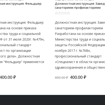
ная инструкция: Фельдшер
Должностная инструкция: Заве
санаторием-профилакторием
0
из 5
ная инструкция: Фельдшер
Должностная инструкция: Зав
ана на основе приказа
санаторием-профилакторием
ства труда и социальной
Разработана на основе приказ
Ф от 31 июля 2020г. №479н,
Министерства труда и социал
ональный стандарт
защиты Российской Федерации
ист по организации
ноября 2017 г. №768н,
кого дела». Должностная
профессиональный стандарт
ия “Фельдшер” применяется
«Специалист в области органи
здравоохранения и обществе
Первоначальная
Текущая
Первоначальна
Текуща
400.00
₽
400.00
₽
800.00
₽
цена
цена:
цена
цена:
составляла
400.00 ₽.
составляла
400.00 ₽.
800.00 ₽.
800.00 ₽.