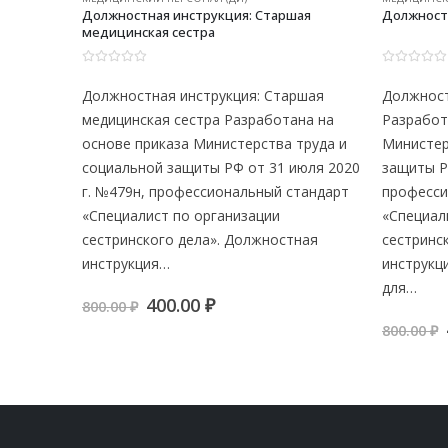
Должностная инструкция: Старшая
Должност
медицинская сестра
0
из 5
0
из 5
Должностная инструкция: Старшая
Должност
медицинская сестра Разработана на
Разработ
основе приказа Министерства труда и
Министер
социальной защиты РФ от 31 июля 2020
защиты Р
г. №479н, профессиональный стандарт
професси
«Специалист по организации
«Специал
сестринского дела». Должностная
сестринс
инструкция…
инструкц
для…
Первоначальная
Текущая
400.00
₽
800.00
₽
цена
цена:
800.00
₽
составляла
400.00 ₽.
800.00 ₽.