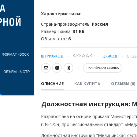
Характеристики:
Страна-производитель:
Россия
Размер файла:
31 КБ
Объем, стр.:
6
ШТРИХ-КОД
QR-КОД
ОТЗЫ
0
out of 5
ПАРТНЁРСКАЯ ССЫЛКА
ОПИСАНИЕ
КАК КУПИТЬ
ОТЗЫВЫ (0)
Должностная инструкция: 
Разработана на основе приказа Министерст
г. №475н, профессиональный стандарт «Меди
Должностная инструкция “Медицинская сест