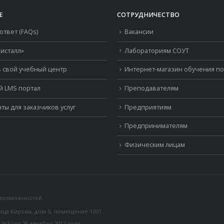
Е
СОТРУДНИЧЕСТВО
ответ (FAQs)
Вакансии
исталл»
Лабораториям СОУТ
 свой учебный центр
Интернет-магазин обучения п
й LMS портал
Преподавателям
ты для заказчиков услуг
Предприятиям
Предпринимателям
Физическим лицам
 возможностей.
лица Кирова, дом 5, помещение 1001.
32 от 26 декабря 2017 года,