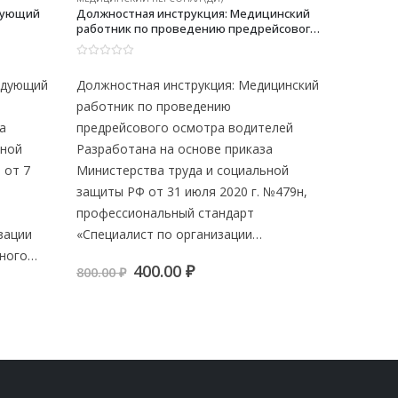
дующий
Должностная инструкция: Медицинский
работник по проведению предрейсового
осмотра водителей
0
из 5
едующий
Должностная инструкция: Медицинский
работник по проведению
а
предрейсового осмотра водителей
ьной
Разработана на основе приказа
 от 7
Министерства труда и социальной
защиты РФ от 31 июля 2020 г. №479н,
профессиональный стандарт
зации
«Специалист по организации…
нного…
Первоначальная
Текущая
400.00
₽
800.00
₽
цена
цена:
я
я
составляла
400.00 ₽.
800.00 ₽.