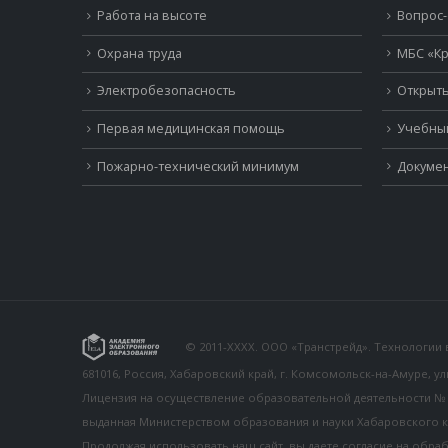
Работа на высоте
Вопрос-
Охрана труда
МБС «Кр
Электробезопасность
Открыть
Первая медицинская помощь
Учебны
Пожарно-технический минимум
Докумен
© 2011-XXXX. ООО «Транстрейд». Технологии
681016, Россия, Хабаровский край, г. Комсомольск-на-Амуре, у
Лицензия на осуществление образовательной деятельности № 26
выданная Министерством образования и науки Хабаровского к
Продолжая использовать наш сайт, вы даете согласие на обра