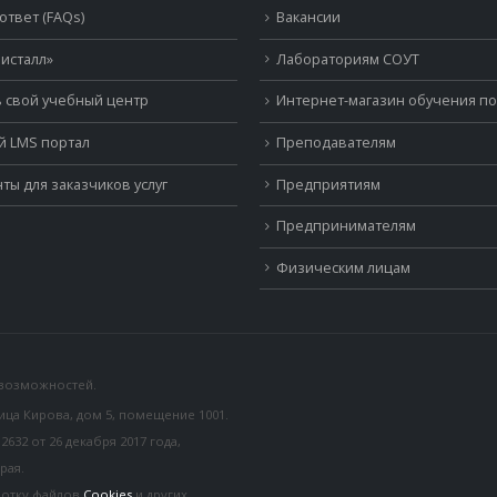
ответ (FAQs)
Вакансии
исталл»
Лабораториям СОУТ
 свой учебный центр
Интернет-магазин обучения п
й LMS портал
Преподавателям
ты для заказчиков услуг
Предприятиям
Предпринимателям
Физическим лицам
 возможностей.
лица Кирова, дом 5, помещение 1001.
32 от 26 декабря 2017 года,
рая.
ботку файлов
Cookies
и других