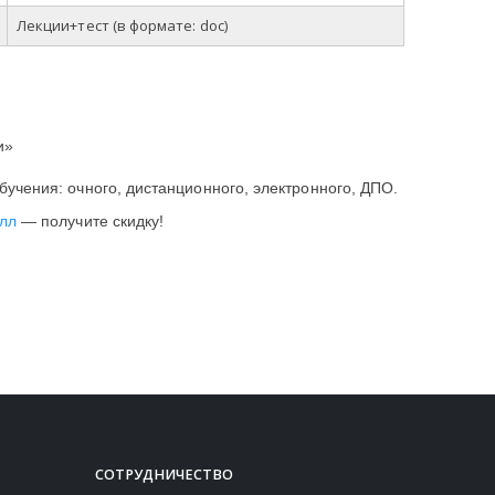
Лекции+тест
(в
формате
: doc)
и»
учения: очного, дистанционного, электронного, ДПО.
лл
— получите скидку!
СОТРУДНИЧЕСТВО