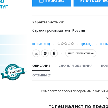
В КОРЗИНУ
КУПИТЬ СЕЙЧА
28000.00 ₽.
Характеристики:
Страна-производитель:
Россия
ШТРИХ-КОД
QR-КОД
ОТЗЫ
0
out of 5
ПАРТНЁРСКАЯ ССЫЛКА
ОПИСАНИЕ
СДО ДЛЯ ОБУЧЕНИЯ
ПОЛ
ОТЗЫВЫ (0)
Комплект готовой программы с учебны
”Специалист по пре