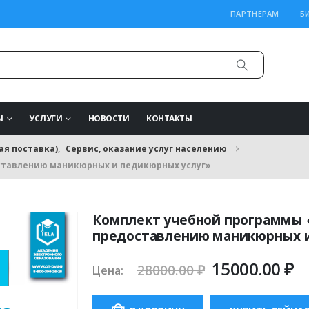
ПАРТНЁРАМ
Б
Ы
УСЛУГИ
НОВОСТИ
КОНТАКТЫ
ая поставка)
,
Сервис, оказание услуг населению
ставлению маникюрных и педикюрных услуг»
Комплект учебной программы 
предоставлению маникюрных и
Первонача
Т
15000.00
₽
28000.00
₽
Цена:
цена
ц
составляла
15