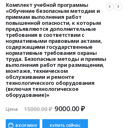
Комплект учебной программы
«Обучение безопасным методам и
приемам выполнения работ
повышенной опасности, к которым
предъявляются дополнительные
требования в соответствии с
нормативными правовыми актами,
содержащими государственные
нормативные требования охраны
труда. Безопасные методы и приемы
выполнения работ при размещении,
монтаже, техническом
обслуживании и ремонте
технологического оборудования
(включая технологическое
оборудование)»
Первоначальная
Текущая
9000.00
₽
15000.00
₽
Цена:
цена
цена:
составляла
9000.00 ₽.
В КОРЗИНУ
КУПИТЬ СЕЙЧАС