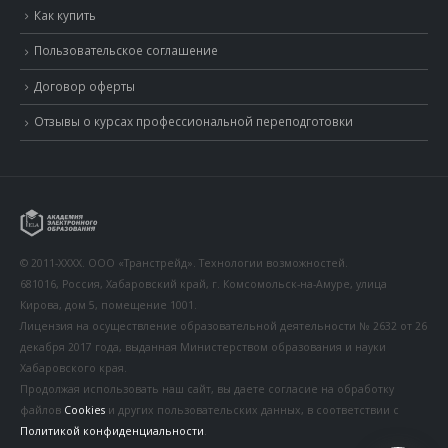
Как купить
Пользовательское соглашение
Договор оферты
Отзывы о курсах профессиональной переподготовки
© 2011-XXXX. ООО «Транстрейд». Технологии возможностей.
681016, Россия, Хабаровский край, г. Комсомольск-на-Амуре, улица
Кирова, дом 5, помещение 1001.
Лицензия на осуществление образовательной деятельности № 2632 от 26
декабря 2017 года, выданная Министерством образования и науки
Хабаровского края.
Продолжая использовать наш сайт, вы даете согласие на обработку
файлов
Cookies
и других пользовательских данных, в соответствии с
Политикой конфиденциальности
.