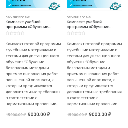
ОБУЧЕНИЕ ПО 2464
ОБУЧЕНИЕ ПО 2464
Комплект учебной
Комплект учебной
программы «Обучение
программы «Обучение
безопасным методам и
безопасным методам и
приемам выполнения работ
приемам выполнения работ
0
из 5
0
из 5
повышенной опасности, к
повышенной опасности, к
Комплект готовой программы
Комплект готовой программы
которым предъявляются
которым предъявляются
с учебными материалами и
с учебными материалами и
дополнительные требования
дополнительные требования
в соответствии с
в соответствии с
тестами для дистанционного
тестами для дистанционного
нормативными правовыми
нормативными правовыми
обучения “Обучение
обучения “Обучение
актами, содержащими
актами, содержащими
безопасным методам и
безопасным методам и
государственные
государственные
приемам выполнения работ
приемам выполнения работ
нормативные требования
нормативные требования
повышенной опасности, к
повышенной опасности, к
охраны труда. Безопасные
охраны труда. Безопасные
методы и приемы
методы и приемы
которым предъявляются
которым предъявляются
выполнения строительных
выполнения пожароопасных
дополнительные требования
дополнительные требования
работ, в том числе: –
работ»
в соответствии с
в соответствии с
окрасочные работы; –
нормативными правовыми…
нормативными правовыми…
электросварочные и
газосварочные работы»
ная
ущая
Первоначальная
Текущая
Первоначальна
Текущ
9000.00
₽
9000.00
₽
15000.00
₽
15000.00
₽
:
цена
цена:
цена
цена:
.00 ₽.
составляла
9000.00 ₽.
составляла
9000.00
15000.00 ₽.
15000.00 ₽.