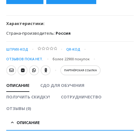
15000.00 ₽.
Характеристики:
Страна-производитель:
Россия
ШТРИХ-КОД
QR-КОД
0
out of 5
ОТЗЫВОВ ПОКА НЕТ.
более 22900
покупок
ПАРТНЁРСКАЯ ССЫЛКА
ОПИСАНИЕ
СДО ДЛЯ ОБУЧЕНИЯ
ПОЛУЧИТЬ СКИДКУ!
СОТРУДНИЧЕСТВО
ОТЗЫВЫ (0)
ОПИСАНИЕ