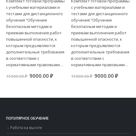
Комплект готовой программы
Комплект готовой программы
которым предъявляются
которым предъявляются
с учебными материалами и
с учебными материалами и
дополнительные требования
дополнительные требования
в соответствии с
в соответствии с
тестами для дистанционного
тестами для дистанционного
нормативными правовыми
нормативными правовыми
обучения “Обучение
обучения “Обучение
актами, содержащими
актами, содержащими
безопасным методам и
безопасным методам и
государственные
государственные
приемам выполнения работ
приемам выполнения работ
нормативные требования
нормативные требования
повышенной опасности, к
повышенной опасности, к
охраны труда. Безопасные
охраны труда. Безопасные
методы и приемы работ по
методы и приёмы
которым предъявляются
которым предъявляются
валке леса в особо опасных
выполнения земляных
дополнительные требования
дополнительные требования
условиях»
работ»
в соответствии с
в соответствии с
нормативными правовыми…
нормативными правовыми…
ная
ущая
Первоначальная
Текущая
Первоначальна
Текущ
9000.00
₽
9000.00
₽
15000.00
₽
15000.00
₽
:
цена
цена:
цена
цена:
.00 ₽.
составляла
9000.00 ₽.
составляла
9000.00
15000.00 ₽.
15000.00 ₽.
ПОПУЛЯРНОЕ ОБУЧЕНИЕ
Работа на высоте