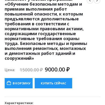
«Обучение безопасным методам и
приемам выполнения работ
повышенной опасности, к которым
предъявляются дополнительные
требования в соответствии с
нормативными правовыми актами,
содержащими государственные
нормативные требования охраны
труда. Безопасные методы и приемы
выполнения ремонтных, монтажных
и демонтажных работ зданий и
сооружений»
Первоначальная
Текущая
9000.00
₽
15000.00
₽
Цена:
цена
цена:
составляла
9000.00 ₽.
В КОРЗИНУ
КУПИТЬ СЕЙЧАС
15000.00 ₽.
Характеристики: