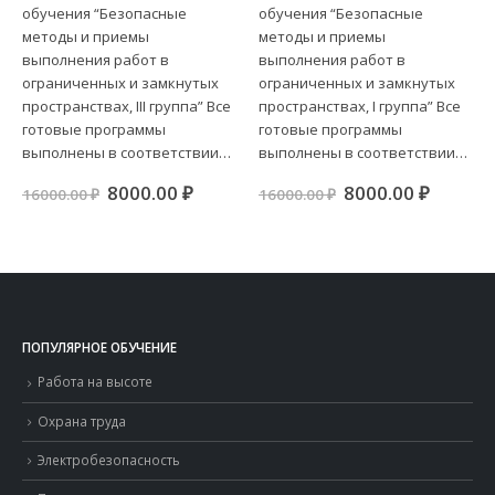
обучения “Безопасные
обучения “Безопасные
методы и приемы
методы и приемы
выполнения работ в
выполнения работ в
ограниченных и замкнутых
ограниченных и замкнутых
пространствах, III группа” Все
пространствах, I группа” Все
готовые программы
готовые программы
выполнены в соответствии…
выполнены в соответствии…
Первоначальная
Текущая
Первоначальна
Текущ
8000.00
₽
8000.00
₽
16000.00
₽
16000.00
₽
цена
цена:
цена
цена:
составляла
8000.00 ₽.
составляла
8000.00
16000.00 ₽.
16000.00 ₽.
ПОПУЛЯРНОЕ ОБУЧЕНИЕ
Работа на высоте
Охрана труда
Электробезопасность