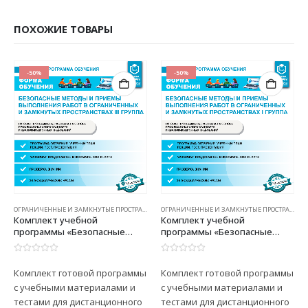
ПОХОЖИЕ ТОВАРЫ
-50%
-50%
ОГРАНИЧЕННЫЕ И ЗАМКНУТЫЕ ПРОСТРАНСТВА
ОГРАНИЧЕННЫЕ И ЗАМКНУТЫЕ ПРОСТРАНСТВА
Комплект учебной
Комплект учебной
программы «Безопасные
программы «Безопасные
методы и приемы
методы и приемы
выполнения работ в
выполнения работ в
0
из 5
0
из 5
ограниченных и замкнутых
ограниченных и замкнутых
Комплект готовой программы
Комплект готовой программы
пространствах, III группа»
пространствах, I группа»
с учебными материалами и
с учебными материалами и
тестами для дистанционного
тестами для дистанционного