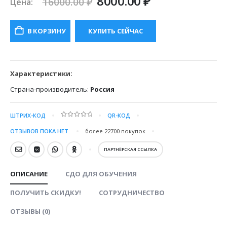
Первоначальная
Текущая
8000.00
₽
16000.00
₽
Цена:
цена
цена:
составляла
8000.00 ₽.
В КОРЗИНУ
КУПИТЬ СЕЙЧАС
16000.00 ₽.
Характеристики:
Страна-производитель:
Россия
ШТРИХ-КОД
QR-КОД
0
out of 5
ОТЗЫВОВ ПОКА НЕТ.
более 22700
покупок
ПАРТНЁРСКАЯ ССЫЛКА
ОПИСАНИЕ
СДО ДЛЯ ОБУЧЕНИЯ
ПОЛУЧИТЬ СКИДКУ!
СОТРУДНИЧЕСТВО
ОТЗЫВЫ (0)