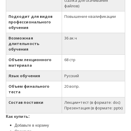
ссылка для скачивания
файлов)
Подходит для видов
Повышение квалификации
профессионального
обучения
Возможная
36 ак.ч
длительность
обучения
Объем лекционного
68 стр
материала
Язык обучения
Русский
Объем финального
20 вопр.
теста
Состав поставки
Лекции+тест
(в
формате
: doc)
Презентация (в формате: pp
t
x)
Как купить:
Добавьте в корзину