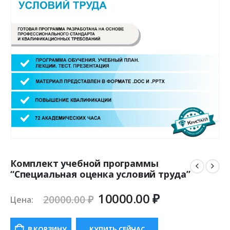
Комплект учебной программы
“Специальная оценка условий труда”
Первоначальная
Текущая
10000.00
₽
20000.00
₽
Цена:
цена
цена:
составляла
10000.00 ₽.
В КОРЗИНУ
КУПИТЬ СЕЙЧАС