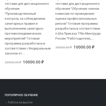
мероприятий”
тестами для дистанционного
тестами для дистанционного
обучения
обучения ”Обучение членов
”Производственный
комиссии по проведению
контроль за соблюдением
оценки профессиональных
санитарных правил и
рисков” Готовая программа
выполнением санитарно-
разработана в соответствии
противоэпидемических
п.63а Приказа 776н Минтруда
мероприятий” Готовая
России “Работодателю,…
программа разработана в
ная
кущая
Первоначальна
Теку
10000.00
₽
20000.00
₽
соответствии с Федеральным
а:
цена
цена:
законом от…
00.00 ₽.
составляла
10000
20000.00 ₽.
Первоначальная
Текущая
10000.00
₽
20000.00
₽
цена
цена:
составляла
10000.00 ₽.
20000.00 ₽.
ПОПУЛЯРНОЕ ОБУЧЕНИЕ
Работа на высоте