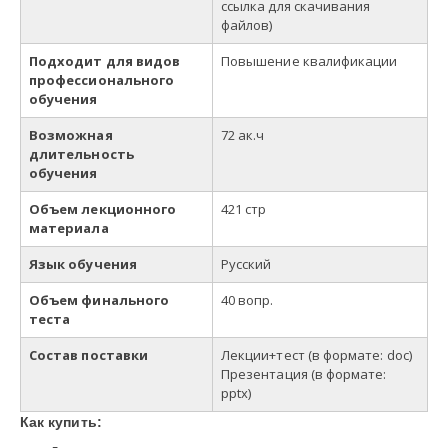
ссылка для скачивания
файлов)
Подходит для видов
Повышение квалификации
профессионального
обучения
Возможная
72 ак.ч
длительность
обучения
Объем лекционного
421 стр
материала
Язык обучения
Русский
Объем финального
40 вопр.
теста
Состав поставки
Лекции+тест
(в
формате
: doc)
Презентация (в формате:
pp
t
x)
Как купить: