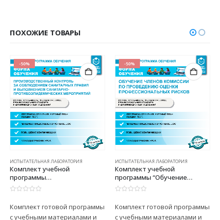
ПОХОЖИЕ ТОВАРЫ
-50%
-50%
ИСПЫТАТЕЛЬНАЯ ЛАБОРАТОРИЯ
ИСПЫТАТЕЛЬНАЯ ЛАБОРАТОРИЯ
Комплект учебной
Комплект учебной
программы
программы “Обучение
“Производственный
членов комиссии по
контроль за соблюдением
проведению оценки
0
из 5
0
из 5
санитарных правил и
профессиональных рисков”
Комплект готовой программы
Комплект готовой программы
выполнением санитарно-
с учебными материалами и
с учебными материалами и
противоэпидемических