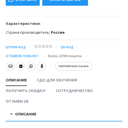
20000.00 ₽.
Характеристики:
Страна-производитель:
Россия
ШТРИХ-КОД
QR-КОД
0
out of 5
ОТЗЫВОВ ПОКА НЕТ.
более 22700
покупок
ПАРТНЁРСКАЯ ССЫЛКА
ОПИСАНИЕ
СДО ДЛЯ ОБУЧЕНИЯ
ПОЛУЧИТЬ СКИДКУ!
СОТРУДНИЧЕСТВО
ОТЗЫВЫ (0)
ОПИСАНИЕ