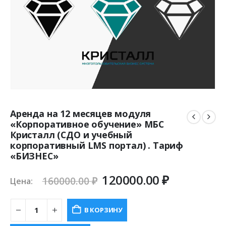
Аренда на 12 месяцев модуля
«Корпоративное обучение» МБС
Кристалл (СДО и учебный
корпоративный LMS портал) . Тариф
«БИЗНЕС»
Первоначальная
Текущая
120000.00
₽
160000.00
₽
Цена:
цена
цена:
составляла
120000.00
В КОРЗИНУ
160000.00 ₽.